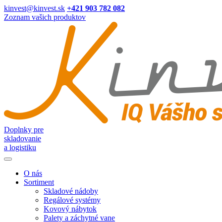
kinvest@kinvest.sk
+421 903 782 082
Zoznam vašich produktov
Doplnky pre
skladovanie
a logistiku
O nás
Sortiment
Skladové nádoby
Regálové systémy
Kovový nábytok
Palety a záchytné vane