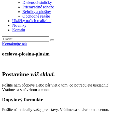
Dielenské stoličky
Priemyselné rohože
Rebríky a plošiny
Obchodné regále
Ukážky našich realizácií
Novinky
Kontakt
Vyhladavanie
Kontaktujte nás
ocelova-plosina-plusim
Postavíme
váš sklad.
Pošlite nám pôdorys alebo pár viet o tom, čo potrebujete uskladniť.
Vrátime sa s návrhom a cenou.
Dopytový formulár
Pošlite nám detaily vašej predstavy. Vrátime sa s návrhom a cenou.