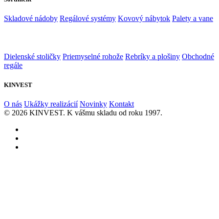
Skladové nádoby
Regálové systémy
Kovový nábytok
Palety a vane
Dielenské stoličky
Priemyselné rohože
Rebríky a plošiny
Obchodné
regále
KINVEST
O nás
Ukážky realizácií
Novinky
Kontakt
© 2026 KINVEST. K vášmu skladu od roku 1997.
facebook
instagram
linkedin