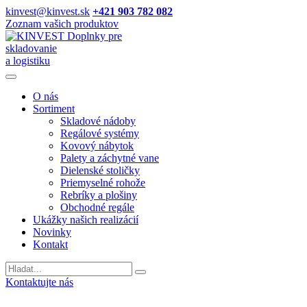
kinvest@kinvest.sk
+421 903 782 082
Zoznam vašich produktov
Doplnky pre
skladovanie
a logistiku
O nás
Sortiment
Skladové nádoby
Regálové systémy
Kovový nábytok
Palety a záchytné vane
Dielenské stoličky
Priemyselné rohože
Rebríky a plošiny
Obchodné regále
Ukážky našich realizácií
Novinky
Kontakt
Vyhladavanie
Kontaktujte nás