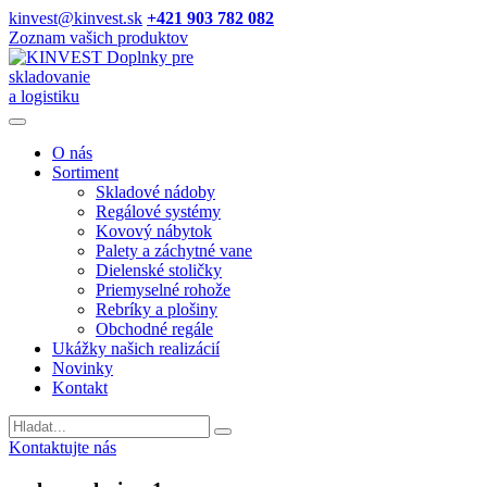
kinvest@kinvest.sk
+421 903 782 082
Zoznam vašich produktov
Doplnky pre
skladovanie
a logistiku
O nás
Sortiment
Skladové nádoby
Regálové systémy
Kovový nábytok
Palety a záchytné vane
Dielenské stoličky
Priemyselné rohože
Rebríky a plošiny
Obchodné regále
Ukážky našich realizácií
Novinky
Kontakt
Vyhladavanie
Kontaktujte nás