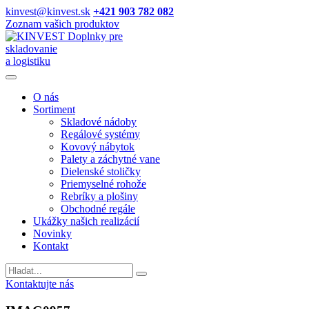
kinvest@kinvest.sk
+421 903 782 082
Zoznam vašich produktov
Doplnky pre
skladovanie
a logistiku
O nás
Sortiment
Skladové nádoby
Regálové systémy
Kovový nábytok
Palety a záchytné vane
Dielenské stoličky
Priemyselné rohože
Rebríky a plošiny
Obchodné regále
Ukážky našich realizácií
Novinky
Kontakt
Vyhladavanie
Kontaktujte nás