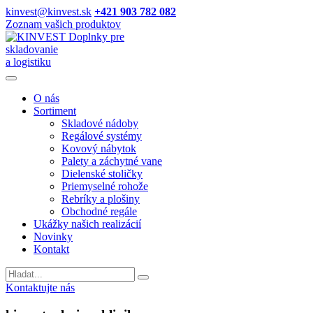
kinvest@kinvest.sk
+421 903 782 082
Zoznam vašich produktov
Doplnky pre
skladovanie
a logistiku
O nás
Sortiment
Skladové nádoby
Regálové systémy
Kovový nábytok
Palety a záchytné vane
Dielenské stoličky
Priemyselné rohože
Rebríky a plošiny
Obchodné regále
Ukážky našich realizácií
Novinky
Kontakt
Vyhladavanie
Kontaktujte nás