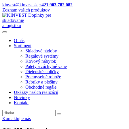
kinvest@kinvest.sk
+421 903 782 082
Zoznam vašich produktov
Doplnky pre
skladovanie
a logistiku
O nás
Sortiment
Skladové nádoby
Regálové systémy
Kovový nábytok
Palety a záchytné vane
Dielenské stoličky
Priemyselné rohože
Rebríky a plošiny
Obchodné regále
Ukážky našich realizácií
Novinky
Kontakt
Vyhladavanie
Kontaktujte nás