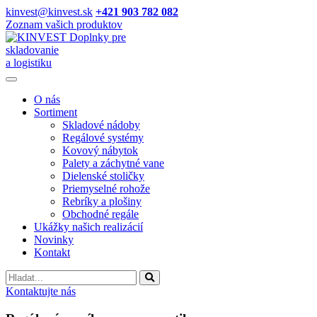
kinvest@kinvest.sk
+421 903 782 082
Zoznam vašich produktov
Doplnky pre
skladovanie
a logistiku
O nás
Sortiment
Skladové nádoby
Regálové systémy
Kovový nábytok
Palety a záchytné vane
Dielenské stoličky
Priemyselné rohože
Rebríky a plošiny
Obchodné regále
Ukážky našich realizácií
Novinky
Kontakt
Vyhladavanie
Kontaktujte nás