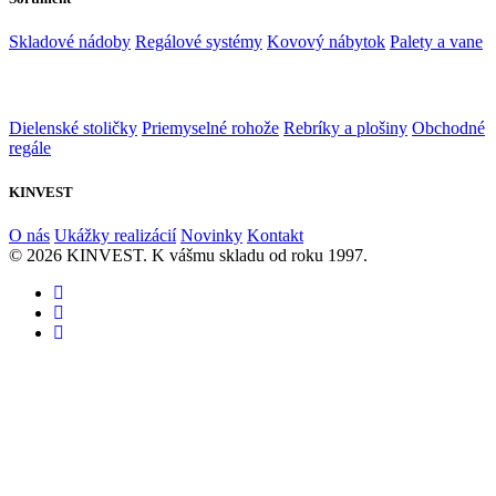
Skladové nádoby
Regálové systémy
Kovový nábytok
Palety a vane
Dielenské stoličky
Priemyselné rohože
Rebríky a plošiny
Obchodné
regále
KINVEST
O nás
Ukážky realizácií
Novinky
Kontakt
© 2026 KINVEST. K vášmu skladu od roku 1997.
facebook
instagram
linkedin