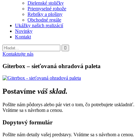
Dielenské stoličky
Priemyselné rohože
Rebríky a plošiny
Obchodné regále
Ukážky našich realizácií
Novinky
Kontakt
Vyhladavanie
Kontaktujte nás
Giterbox – sieťovaná ohradová paleta
Postavíme
váš sklad.
Pošlite nám pôdorys alebo pár viet o tom, čo potrebujete uskladniť.
Vrátime sa s návrhom a cenou.
Dopytový formulár
Pošlite nám detaily vašej predstavy. Vrátime sa s návrhom a cenou.