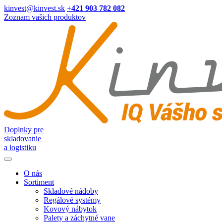
kinvest@kinvest.sk
+421 903 782 082
Zoznam vašich produktov
Doplnky pre
skladovanie
a logistiku
O nás
Sortiment
Skladové nádoby
Regálové systémy
Kovový nábytok
Palety a záchytné vane