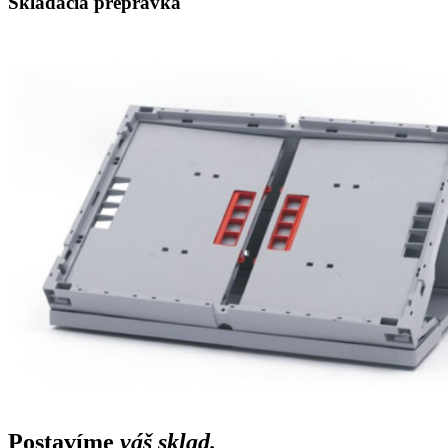
Skladacia prepravka
Postavíme
váš sklad.