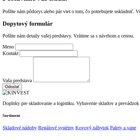
Pošlite nám pôdorys alebo pár viet o tom, čo potrebujete uskladniť. 
Dopytový formulár
Pošlite nám detaily vašej predstavy. Vrátime sa s návrhom a cenou.
Meno
Kontakt
Vaša predstava
Odoslať
Doplnky pre skladovanie a logistiku. Vybavenie skladov a prevádzok
Sortiment
Skladové nádoby
Regálové systémy
Kovový nábytok
Palety a vane