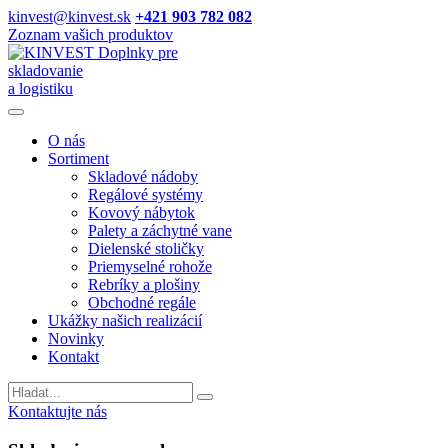
kinvest@kinvest.sk
+421 903 782 082
Zoznam vašich produktov
Doplnky pre
skladovanie
a logistiku
O nás
Sortiment
Skladové nádoby
Regálové systémy
Kovový nábytok
Palety a záchytné vane
Dielenské stoličky
Priemyselné rohože
Rebríky a plošiny
Obchodné regále
Ukážky našich realizácií
Novinky
Kontakt
Vyhladavanie
Kontaktujte nás