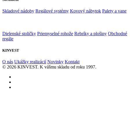
Skladové nádoby
Regálové systémy
Kovový nábytok
Palety a vane
Dielenské stoličky
Priemyselné rohože
Rebríky a plošiny
Obchodné
regále
KINVEST
O nás
Ukážky realizácií
Novinky
Kontakt
© 2026 KINVEST. K vášmu skladu od roku 1997.
facebook
instagram
linkedin