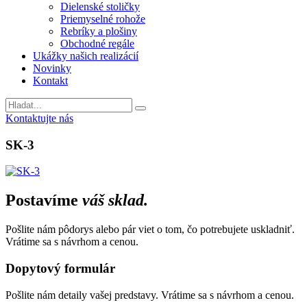
Dielenské stoličky
Priemyselné rohože
Rebríky a plošiny
Obchodné regále
Ukážky našich realizácií
Novinky
Kontakt
Vyhladavanie
Kontaktujte nás
SK-3
Postavíme
váš sklad.
Pošlite nám pôdorys alebo pár viet o tom, čo potrebujete uskladniť.
Vrátime sa s návrhom a cenou.
Dopytový formulár
Pošlite nám detaily vašej predstavy. Vrátime sa s návrhom a cenou.