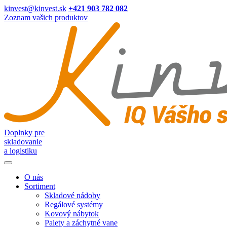
kinvest@kinvest.sk
+421 903 782 082
Zoznam vašich produktov
Doplnky pre
skladovanie
a logistiku
O nás
Sortiment
Skladové nádoby
Regálové systémy
Kovový nábytok
Palety a záchytné vane