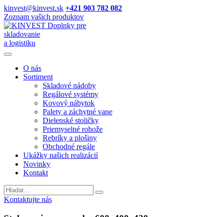
kinvest@kinvest.sk
+421 903 782 082
Zoznam vašich produktov
Doplnky pre
skladovanie
a logistiku
O nás
Sortiment
Skladové nádoby
Regálové systémy
Kovový nábytok
Palety a záchytné vane
Dielenské stoličky
Priemyselné rohože
Rebríky a plošiny
Obchodné regále
Ukážky našich realizácií
Novinky
Kontakt
Vyhladavanie
Kontaktujte nás