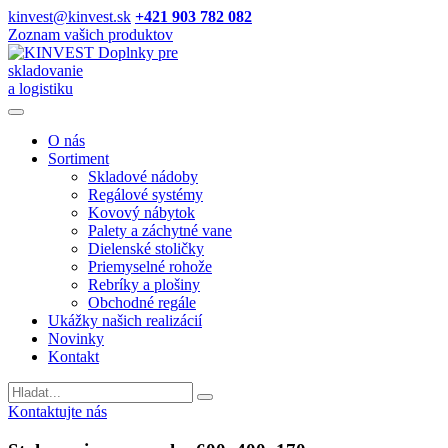
kinvest@kinvest.sk
+421 903 782 082
Zoznam vašich produktov
Doplnky pre
skladovanie
a logistiku
O nás
Sortiment
Skladové nádoby
Regálové systémy
Kovový nábytok
Palety a záchytné vane
Dielenské stoličky
Priemyselné rohože
Rebríky a plošiny
Obchodné regále
Ukážky našich realizácií
Novinky
Kontakt
Vyhladavanie
Kontaktujte nás