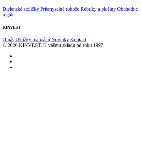
Dielenské stoličky
Priemyselné rohože
Rebríky a plošiny
Obchodné
regále
KINVEST
O nás
Ukážky realizácií
Novinky
Kontakt
© 2026 KINVEST. K vášmu skladu od roku 1997.
facebook
instagram
linkedin