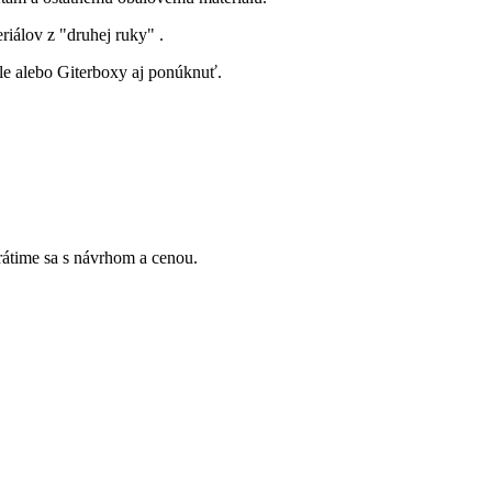
iálov z "druhej ruky" .
le alebo Giterboxy aj ponúknuť.
Vrátime sa s návrhom a cenou.