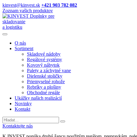
kinvest@kinvest.sk
+421 903 782 082
Zoznam vašich produktov
Doplnky pre
skladovanie
a logistiku
O nás
Sortiment
Skladové nádoby
Regálové systémy
Kovový nábytok
Palety a záchytné vane
Dielenské stoličky
Priemyselné rohože
Rebríky a plošiny
Obchodné regále
Ukážky našich realizácií
Novinky
Kontakt
Vyhladavanie
Kontaktujte nás
K INVEST ponúka druhú šancu použitým regálom, prepravkám, palet