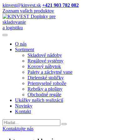
kinvest@kinvest.sk
+421 903 782 082
Zoznam vašich produktov
Doplnky pre
skladovanie
a logistiku
O nás
Sortiment
Skladové nádoby
Regálové systémy
Kovový nábytok
Palety a záchytné vane
Dielenské stoličky
Priemyselné rohože
Rebríky a plošiny
Obchodné regále
Ukážky našich realizácií
Novinky
Kontakt
Vyhladavanie
Kontaktujte nás