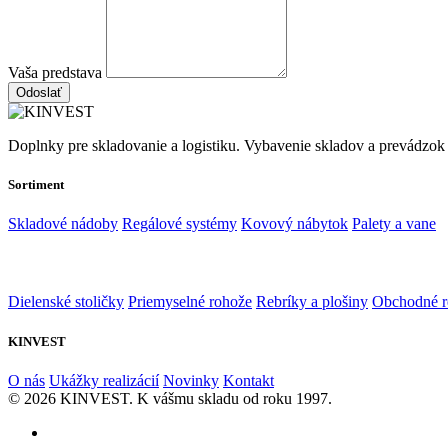
Vaša predstava
Odoslať
Doplnky pre skladovanie a logistiku. Vybavenie skladov a prevádzok
Sortiment
Skladové nádoby
Regálové systémy
Kovový nábytok
Palety a vane
Dielenské stoličky
Priemyselné rohože
Rebríky a plošiny
Obchodné r
KINVEST
O nás
Ukážky realizácií
Novinky
Kontakt
© 2026 KINVEST. K vášmu skladu od roku 1997.
facebook