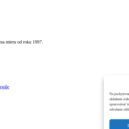
 na mieru od roku 1997.
egále
Na poskytovan
ukladanie a/al
spracovávať úd
odvolanie súhl