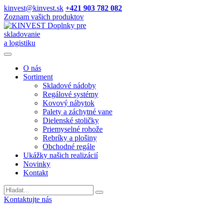
kinvest@kinvest.sk
+421 903 782 082
Zoznam vašich produktov
Doplnky pre
skladovanie
a logistiku
O nás
Sortiment
Skladové nádoby
Regálové systémy
Kovový nábytok
Palety a záchytné vane
Dielenské stoličky
Priemyselné rohože
Rebríky a plošiny
Obchodné regále
Ukážky našich realizácií
Novinky
Kontakt
Vyhladavanie
Kontaktujte nás