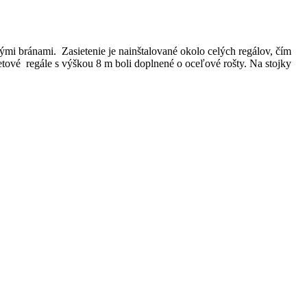
mi bránami. Zasietenie je nainštalované okolo celých regálov, čím
etové regále s výškou 8 m boli doplnené o oceľové rošty. Na stojky