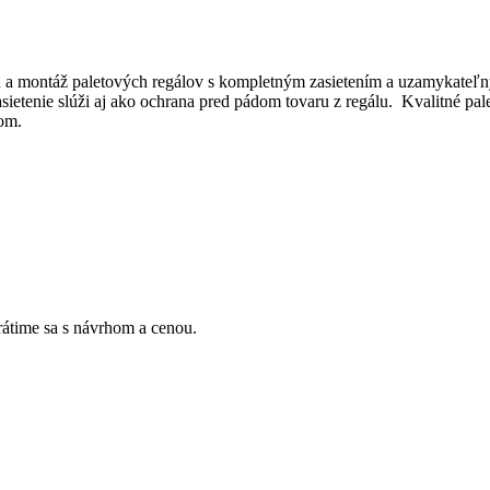
u a montáž paletových regálov s kompletným zasietením a uzamykateľný
ietenie slúži aj ako ochrana pred pádom tovaru z regálu. Kvalitné pal
om.
Vrátime sa s návrhom a cenou.