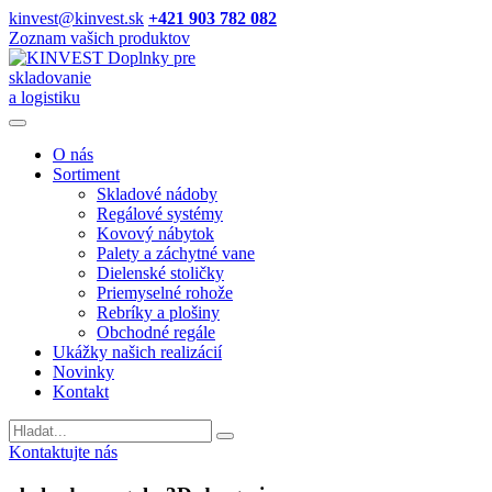
kinvest@kinvest.sk
+421 903 782 082
Zoznam vašich produktov
Doplnky pre
skladovanie
a logistiku
O nás
Sortiment
Skladové nádoby
Regálové systémy
Kovový nábytok
Palety a záchytné vane
Dielenské stoličky
Priemyselné rohože
Rebríky a plošiny
Obchodné regále
Ukážky našich realizácií
Novinky
Kontakt
Vyhladavanie
Kontaktujte nás