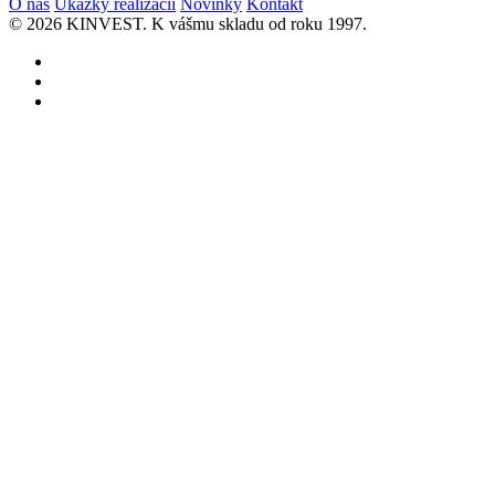
O nás
Ukážky realizácií
Novinky
Kontakt
© 2026 KINVEST. K vášmu skladu od roku 1997.
facebook
instagram
linkedin