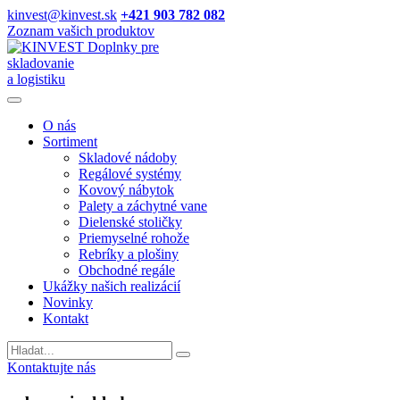
kinvest@kinvest.sk
+421 903 782 082
Zoznam vašich produktov
Doplnky pre
skladovanie
a logistiku
O nás
Sortiment
Skladové nádoby
Regálové systémy
Kovový nábytok
Palety a záchytné vane
Dielenské stoličky
Priemyselné rohože
Rebríky a plošiny
Obchodné regále
Ukážky našich realizácií
Novinky
Kontakt
Vyhladavanie
Kontaktujte nás