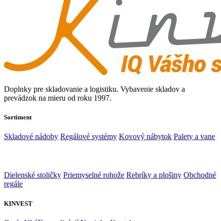
Doplnky pre skladovanie a logistiku. Vybavenie skladov a
prevádzok na mieru od roku 1997.
Sortiment
Skladové nádoby
Regálové systémy
Kovový nábytok
Palety a vane
Dielenské stoličky
Priemyselné rohože
Rebríky a plošiny
Obchodné
regále
KINVEST