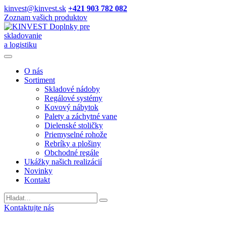
kinvest@kinvest.sk
+421 903 782 082
Zoznam vašich produktov
Doplnky pre
skladovanie
a logistiku
O nás
Sortiment
Skladové nádoby
Regálové systémy
Kovový nábytok
Palety a záchytné vane
Dielenské stoličky
Priemyselné rohože
Rebríky a plošiny
Obchodné regále
Ukážky našich realizácií
Novinky
Kontakt
Vyhladavanie
Kontaktujte nás