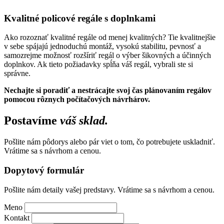
Kvalitné policové regále s doplnkami
Ako rozoznať kvalitné regále od menej kvalitných? Tie kvalitnejšie
v sebe spájajú jednoduchú montáž, vysokú stabilitu, pevnosť a
samozrejme možnosť rozšíriť regál o výber šikovných a účinných
doplnkov. Ak tieto požiadavky spĺňa váš regál, vybrali ste si
správne.
Nechajte si poradiť a nestrácajte svoj čas plánovaním regálov
pomocou rôznych počítačových návrhárov.
Postavíme
váš sklad.
Pošlite nám pôdorys alebo pár viet o tom, čo potrebujete uskladniť.
Vrátime sa s návrhom a cenou.
Dopytový formulár
Pošlite nám detaily vašej predstavy. Vrátime sa s návrhom a cenou.
Meno
Kontakt