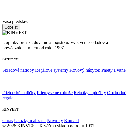
Vaša predstava
Odoslať
Doplnky pre skladovanie a logistiku. Vybavenie skladov a
prevádzok na mieru od roku 1997.
Sortiment
Skladové nádoby
Regálové systémy
Kovový nábytok
Palety a vane
Dielenské stoličky
Priemyselné rohože
Rebríky a plošiny
Obchodné
regále
KINVEST
O nás
Ukážky realizácií
Novinky
Kontakt
© 2026 KINVEST. K vášmu skladu od roku 1997.