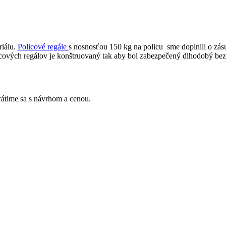
riálu.
Policové regále
s nosnosťou 150 kg na policu sme doplnili o zásu
cových regálov je konštruovaný tak aby bol zabezpečený dlhodobý be
Vrátime sa s návrhom a cenou.