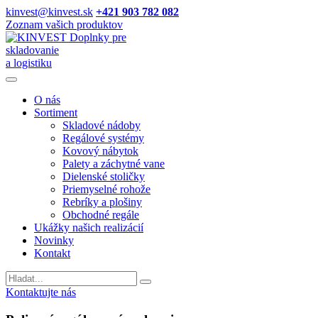
kinvest@kinvest.sk
+421 903 782 082
Zoznam vašich produktov
Doplnky pre
skladovanie
a logistiku
O nás
Sortiment
Skladové nádoby
Regálové systémy
Kovový nábytok
Palety a záchytné vane
Dielenské stoličky
Priemyselné rohože
Rebríky a plošiny
Obchodné regále
Ukážky našich realizácií
Novinky
Kontakt
Vyhladavanie
Kontaktujte nás