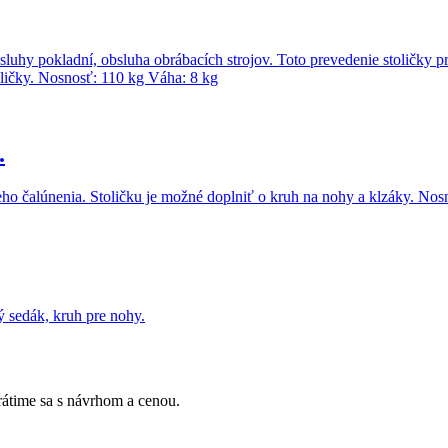
bsluhy pokladní, obsluha obrábacích strojov. Toto prevedenie stoličk
ličky. Nosnosť: 110 kg Váha: 8 kg
.
ho čalúnenia. Stoličku je možné doplniť o kruh na nohy a klzáky. Nos
ý sedák, kruh pre nohy.
Vrátime sa s návrhom a cenou.