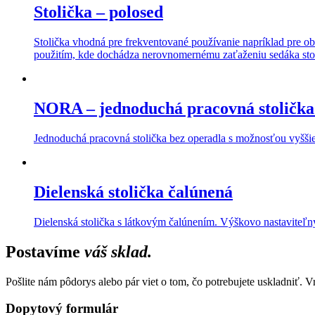
Stolička – polosed
Stolička vhodná pre frekventované používanie napríklad pre o
použitím, kde dochádza nerovnomernému zaťaženiu sedáka sto
NORA – jednoduchá pracovná stolička
Jednoduchá pracovná stolička bez operadla s možnosťou vyššie
Dielenská stolička čalúnená
Dielenská stolička s látkovým čalúnením. Výškovo nastaviteľn
Postavíme
váš sklad.
Pošlite nám pôdorys alebo pár viet o tom, čo potrebujete uskladniť. 
Dopytový formulár