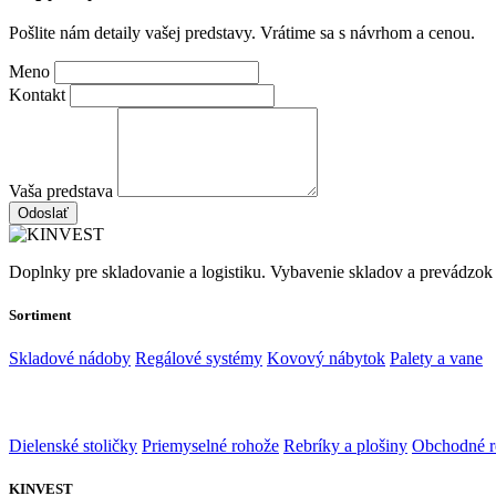
Pošlite nám detaily vašej predstavy. Vrátime sa s návrhom a cenou.
Meno
Kontakt
Vaša predstava
Odoslať
Doplnky pre skladovanie a logistiku. Vybavenie skladov a prevádzok
Sortiment
Skladové nádoby
Regálové systémy
Kovový nábytok
Palety a vane
Dielenské stoličky
Priemyselné rohože
Rebríky a plošiny
Obchodné r
KINVEST