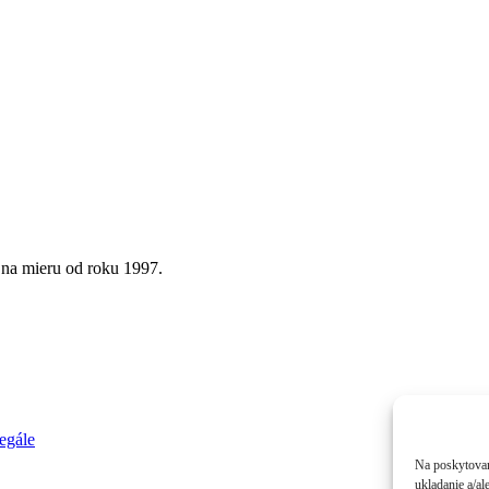
 na mieru od roku 1997.
egále
Na poskytovan
ukladanie a/al