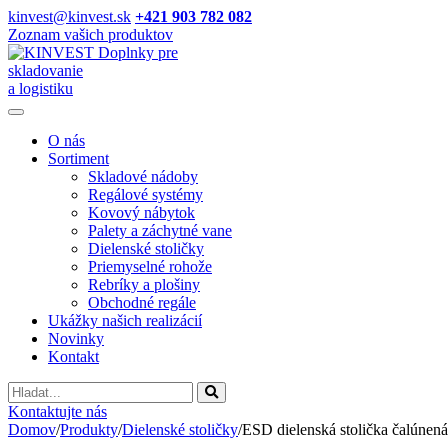
kinvest@kinvest.sk
+421 903 782 082
Zoznam vašich produktov
Doplnky pre
skladovanie
a logistiku
O nás
Sortiment
Skladové nádoby
Regálové systémy
Kovový nábytok
Palety a záchytné vane
Dielenské stoličky
Priemyselné rohože
Rebríky a plošiny
Obchodné regále
Ukážky našich realizácií
Novinky
Kontakt
Vyhladavanie
Kontaktujte nás
Domov
/
Produkty
/
Dielenské stoličky
/
ESD dielenská stolička čalúnená