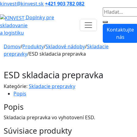
kinvest@kinvest.sk
+421 903 782 082
Vyhladavanie
Doplnky pre
skladovanie
Kontaktujte
a logistiku
nás
Domov
/
Produkty
/
Skladové nádoby
/
Skladacie
prepravky
/
ESD skladacia prepravka
ESD skladacia prepravka
Kategórie:
Skladacie prepravky
Popis
Popis
Skladacia prepravka vo vyhotovení ESD.
Súvisiace produkty