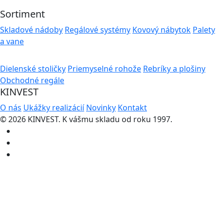
Sortiment
Skladové nádoby
Regálové systémy
Kovový nábytok
Palety
a vane
Dielenské stoličky
Priemyselné rohože
Rebríky a plošiny
Obchodné regále
KINVEST
O nás
Ukážky realizácií
Novinky
Kontakt
© 2026 KINVEST. K vášmu skladu od roku 1997.
facebook
instagram
linkedin