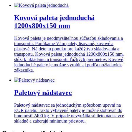
Kovová paleta jednoduchá
1200x800x150 mm
Kovová paleta je neodmysliteľnou súčasťou skladovania a
transportu. Ponúkame Vám palety lisované, kovové a
plastové. Nájdete tu ponuku pre každý typ skladovania a
transportu. Kovová paleta jednoduchá 1200x800x150 mm,
slúži k ukladaniu a transportu ťažkých predmetov. Kovové
jednoduché palety je možné vyrobiť aj podľa požiadaviek
zákazníka.
Paletový nádstavec
Paletový nádstavec sa jednoduchým spôsobom upevní na
EUR paletu. Takto vybavené palety je možné stohovať do
hmotnosti 2400 kg. V prípade nevyužitia sú tieto nádstavce
skladné a zaberajú minimum priestoru.