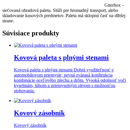
Giterbox –
sieťovaná ohradová paleta. Slúži pre hromadný transport, alebo
skladovanie kusových predmetov. Paleta má sklopnú časť na dlhšej
strane.
Súvisiace produkty
Kovová paleta s plnými stenami
Kovová paleta s plnými stenami Dobrá využiteľnosť v
automobilovom priemysle, pevná zváraná konštrukcia
kombinácie oceľového plechu a drôtu. Vysoká odolnosť voči
kyselinám, lúhom a priemyselným olejom s možnosťou
stohovania.
Kovový zásobník
Kovový zásobník