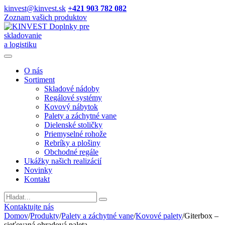
kinvest@kinvest.sk
+421 903 782 082
Zoznam vašich produktov
Doplnky pre
skladovanie
a logistiku
O nás
Sortiment
Skladové nádoby
Regálové systémy
Kovový nábytok
Palety a záchytné vane
Dielenské stoličky
Priemyselné rohože
Rebríky a plošiny
Obchodné regále
Ukážky našich realizácií
Novinky
Kontakt
Vyhladavanie
Kontaktujte nás
Domov
/
Produkty
/
Palety a záchytné vane
/
Kovové palety
/
Giterbox –
sieťovaná ohradová paleta