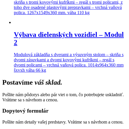
skriňa s tromi kovovými kufríkmi – regál s tromi policami, z
toho dve osadené plastovými prepravkami – vrchná vaňová
polica. 1267x1549x360 mm. váha 110 kg
Výbava dielenských vozidiel – Modul
2
Modulová základňa s dverami a výsuvným stolom – skriňa s
dvomi zásuvkami a dvomi kovovými kufríkmi – regál s
dvomi policami – vrchná vaňová polica. 1014x964x360 mm
šxvxh váha 66 kg
Postavíme
váš sklad.
Pošlite nám pôdorys alebo pár viet o tom, čo potrebujete uskladniť.
Vrátime sa s návrhom a cenou.
Dopytový formulár
Pošlite nám detaily vašej predstavy. Vrátime sa s návrhom a cenou.