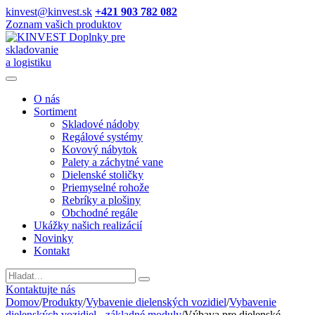
kinvest@kinvest.sk
+421 903 782 082
Zoznam vašich produktov
Doplnky pre
skladovanie
a logistiku
O nás
Sortiment
Skladové nádoby
Regálové systémy
Kovový nábytok
Palety a záchytné vane
Dielenské stoličky
Priemyselné rohože
Rebríky a plošiny
Obchodné regále
Ukážky našich realizácií
Novinky
Kontakt
Vyhladavanie
Kontaktujte nás
Domov
/
Produkty
/
Vybavenie dielenských vozidiel
/
Vybavenie
dielenských vozidiel - základné moduly
/
Výbava pre dielenské