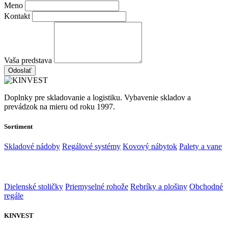
Meno
Kontakt
Vaša predstava
Odoslať
Doplnky pre skladovanie a logistiku. Vybavenie skladov a
prevádzok na mieru od roku 1997.
Sortiment
Skladové nádoby
Regálové systémy
Kovový nábytok
Palety a vane
Dielenské stoličky
Priemyselné rohože
Rebríky a plošiny
Obchodné
regále
KINVEST