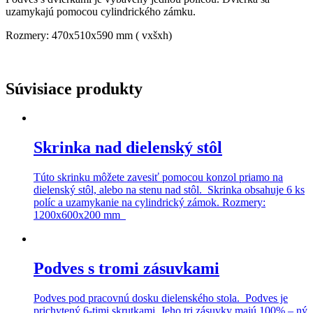
uzamykajú pomocou cylindrického zámku.
Rozmery: 470x510x590 mm ( vxšxh)
Súvisiace produkty
Skrinka nad dielenský stôl
Túto skrinku môžete zavesiť pomocou konzol priamo na
dielenský stôl, alebo na stenu nad stôl. Skrinka obsahuje 6 ks
políc a uzamykanie na cylindrický zámok. Rozmery:
1200x600x200 mm
Podves s tromi zásuvkami
Podves pod pracovnú dosku dielenského stola. Podves je
prichytený 6-timi skrutkami. Jeho tri zásuvky majú 100% – ný