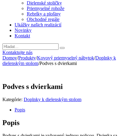
Dielenské stoličky
Priemyselné rohože
Rebríky a plošiny
Obchodné regále
Ukážky našich realizácií
Novinky
Kontakt
Vyhladavanie
Kontaktujte nás
Domov
/
Produkty
/
Kovový priemyselný nábytok
/
Doplnky k
dielenským stolom
/
Podves s dvierkami
Podves s dvierkami
Kategórie:
Doplnky k dielenským stolom
Popis
Popis
Podves s dvierkami je vybavený jednou policou. Dvierka sa