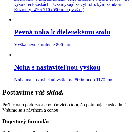
výsuv na ložiskách. Uzamykajú sa cylindrickým zámkom.
Rozmery: 470x510x590 mm ( vxšxh)
Pevná noha k dielenskému stolu
Výška pevnej nohy je 800 mm.
Noha s nastaviteľnou výškou
Noha má nastaviteľnú výšku od 800mm do 1170 mm.
Postavíme
váš sklad.
Pošlite nám pôdorys alebo pár viet o tom, čo potrebujete uskladniť.
Vrátime sa s návrhom a cenou.
Dopytový formulár