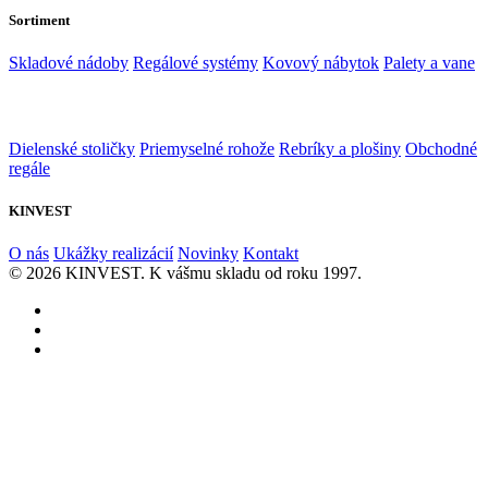
Sortiment
Skladové nádoby
Regálové systémy
Kovový nábytok
Palety a vane
Dielenské stoličky
Priemyselné rohože
Rebríky a plošiny
Obchodné
regále
KINVEST
O nás
Ukážky realizácií
Novinky
Kontakt
© 2026 KINVEST. K vášmu skladu od roku 1997.
facebook
instagram
linkedin