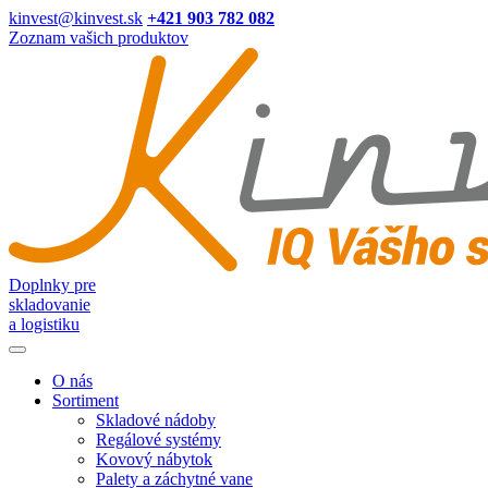
kinvest@kinvest.sk
+421 903 782 082
Zoznam vašich produktov
Doplnky pre
skladovanie
a logistiku
O nás
Sortiment
Skladové nádoby
Regálové systémy
Kovový nábytok
Palety a záchytné vane