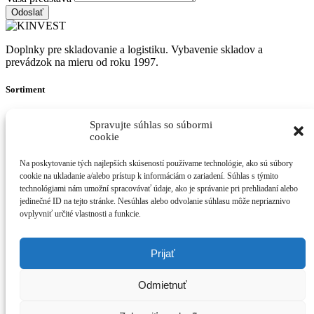
Odoslať
Doplnky pre skladovanie a logistiku. Vybavenie skladov a
prevádzok na mieru od roku 1997.
Sortiment
Skladové nádoby
Regálové systémy
Kovový nábytok
Palety a vane
Spravujte súhlas so súbormi
cookie
Na poskytovanie tých najlepších skúseností používame technológie, ako sú súbory
Dielenské stoličky
Priemyselné rohože
Rebríky a plošiny
Obchodné
cookie na ukladanie a/alebo prístup k informáciám o zariadení. Súhlas s týmito
regále
technológiami nám umožní spracovávať údaje, ako je správanie pri prehliadaní alebo
jedinečné ID na tejto stránke. Nesúhlas alebo odvolanie súhlasu môže nepriaznivo
KINVEST
ovplyvniť určité vlastnosti a funkcie.
O nás
Ukážky realizácií
Novinky
Kontakt
© 2026 KINVEST. K vášmu skladu od roku 1997.
Prijať
facebook
Odmietnuť
instagram
linkedin