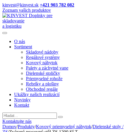
kinvest@kinvest.sk
+421 903 782 082
Zoznam vašich produktov
Doplnky pre
skladovanie
a logistiku
O nás
Sortiment
Skladové nádoby
Regálové systémy
Kovový nábytok
Palety a záchytné vane
Dielenské stoličky
Priemyselné rohože
Rebríky a plošiny
Obchodné regále
Ukážky našich realizácií
Novinky
Kontakt
Vyhladavanie
Kontaktujte nás
Domov
/
Produkty
/
Kovový priemyselný nábytok
/
Dielenské stoly /
ZS
/
Zváraný pracovný stôl ZS 1200 SLT