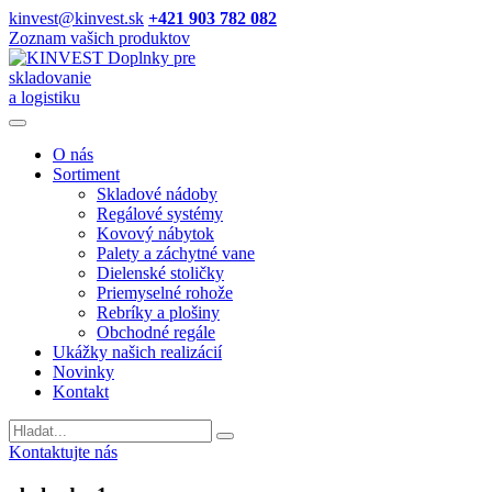
kinvest@kinvest.sk
+421 903 782 082
Zoznam vašich produktov
Doplnky pre
skladovanie
a logistiku
O nás
Sortiment
Skladové nádoby
Regálové systémy
Kovový nábytok
Palety a záchytné vane
Dielenské stoličky
Priemyselné rohože
Rebríky a plošiny
Obchodné regále
Ukážky našich realizácií
Novinky
Kontakt
Vyhladavanie
Kontaktujte nás