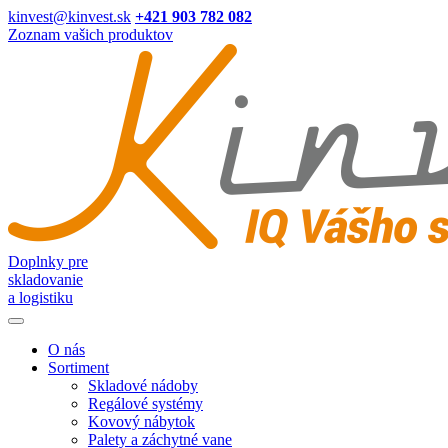
kinvest@kinvest.sk
+421 903 782 082
Zoznam vašich produktov
Doplnky pre
skladovanie
a logistiku
O nás
Sortiment
Skladové nádoby
Regálové systémy
Kovový nábytok
Palety a záchytné vane