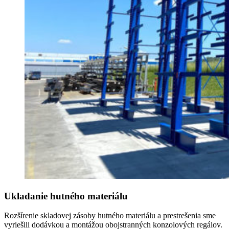
Ukladanie hutného materiálu
Rozšírenie skladovej zásoby hutného materiálu a prestrešenia sme
vyriešili dodávkou a montážou obojstranných konzolových regálov.