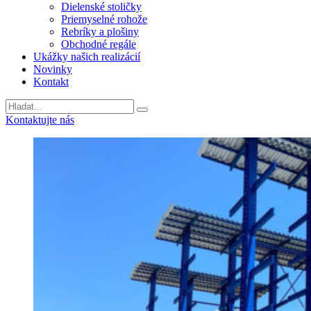
Dielenské stoličky
Priemyselné rohože
Rebríky a plošiny
Obchodné regále
Ukážky našich realizácií
Novinky
Kontakt
Vyhladavanie
Kontaktujte nás