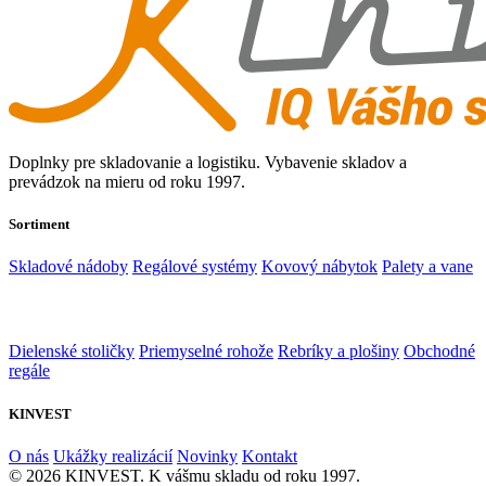
Doplnky pre skladovanie a logistiku. Vybavenie skladov a
prevádzok na mieru od roku 1997.
Sortiment
Skladové nádoby
Regálové systémy
Kovový nábytok
Palety a vane
Dielenské stoličky
Priemyselné rohože
Rebríky a plošiny
Obchodné
regále
KINVEST
O nás
Ukážky realizácií
Novinky
Kontakt
© 2026 KINVEST. K vášmu skladu od roku 1997.