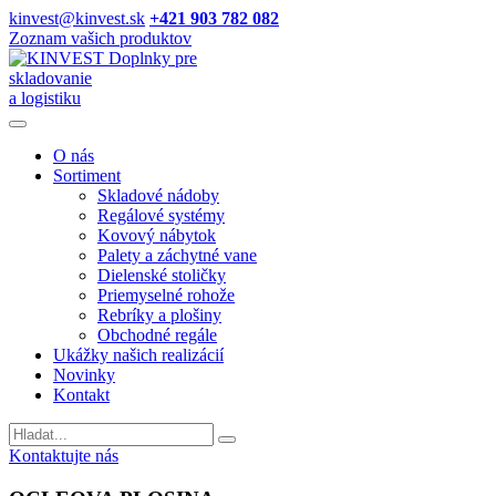
kinvest@kinvest.sk
+421 903 782 082
Zoznam vašich produktov
Doplnky pre
skladovanie
a logistiku
O nás
Sortiment
Skladové nádoby
Regálové systémy
Kovový nábytok
Palety a záchytné vane
Dielenské stoličky
Priemyselné rohože
Rebríky a plošiny
Obchodné regále
Ukážky našich realizácií
Novinky
Kontakt
Vyhladavanie
Kontaktujte nás