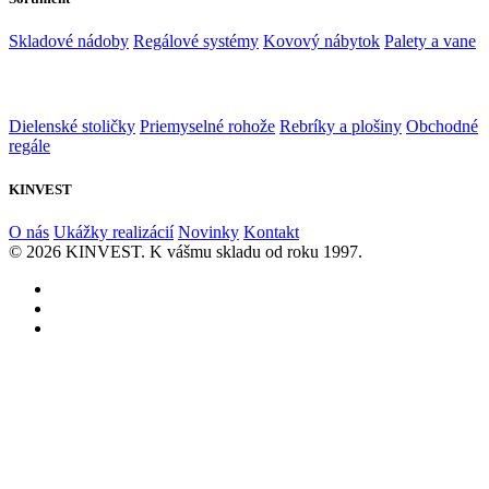
Skladové nádoby
Regálové systémy
Kovový nábytok
Palety a vane
Dielenské stoličky
Priemyselné rohože
Rebríky a plošiny
Obchodné
regále
KINVEST
O nás
Ukážky realizácií
Novinky
Kontakt
© 2026 KINVEST. K vášmu skladu od roku 1997.
facebook
instagram
linkedin