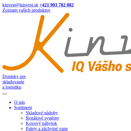
kinvest@kinvest.sk
+421 903 782 082
Zoznam vašich produktov
Doplnky pre
skladovanie
a logistiku
O nás
Sortiment
Skladové nádoby
Regálové systémy
Kovový nábytok
Palety a záchytné vane