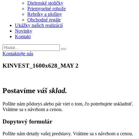
Dielenské stoličky
Priemyselné rohože
Rebríky a plošiny
Obchodné regále
Ukážky našich realizácií
Novinky
Kontakt
Vyhladavanie
Kontaktujte nás
KINVEST_1600x628_MAY 2
Postavíme
váš sklad.
Pošlite nám pôdorys alebo pár viet o tom, čo potrebujete uskladniť.
Vrátime sa s návrhom a cenou.
Dopytový formulár
Pošlite nám detaily vašej predstavy. Vrátime sa s návrhom a cenou.