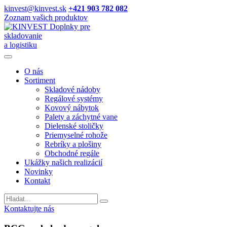
kinvest@kinvest.sk
+421 903 782 082
Zoznam vašich produktov
Doplnky pre
skladovanie
a logistiku
O nás
Sortiment
Skladové nádoby
Regálové systémy
Kovový nábytok
Palety a záchytné vane
Dielenské stoličky
Priemyselné rohože
Rebríky a plošiny
Obchodné regále
Ukážky našich realizácií
Novinky
Kontakt
Vyhladavanie
Kontaktujte nás