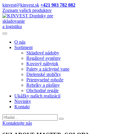
kinvest@kinvest.sk
+421 903 782 082
Zoznam vašich produktov
Doplnky pre
skladovanie
a logistiku
O nás
Sortiment
Skladové nádoby
Regálové systémy
Kovový nábytok
Palety a záchytné vane
Dielenské stoličky
Priemyselné rohože
Rebríky a plošiny
Obchodné regále
Ukážky našich realizácií
Novinky
Kontakt
Vyhladavanie
Kontaktujte nás