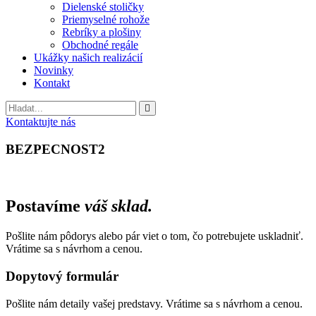
Dielenské stoličky
Priemyselné rohože
Rebríky a plošiny
Obchodné regále
Ukážky našich realizácií
Novinky
Kontakt
Vyhladavanie
Kontaktujte nás
BEZPECNOST2
Postavíme
váš sklad.
Pošlite nám pôdorys alebo pár viet o tom, čo potrebujete uskladniť.
Vrátime sa s návrhom a cenou.
Dopytový formulár
Pošlite nám detaily vašej predstavy. Vrátime sa s návrhom a cenou.