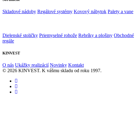
Skladové nádoby
Regálové systémy
Kovový nábytok
Palety a vane
Dielenské stoličky
Priemyselné rohože
Rebríky a plošiny
Obchodné
regále
KINVEST
O nás
Ukážky realizácií
Novinky
Kontakt
© 2026 KINVEST. K vášmu skladu od roku 1997.
facebook
instagram
linkedin