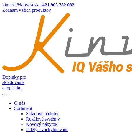
kinvest@kinvest.sk
+421 903 782 082
Zoznam vašich produktov
Doplnky pre
skladovanie
a logistiku
O nás
Sortiment
Skladové nádoby
Regálové systémy
Kovový nábytok
Palety a záchytné vane