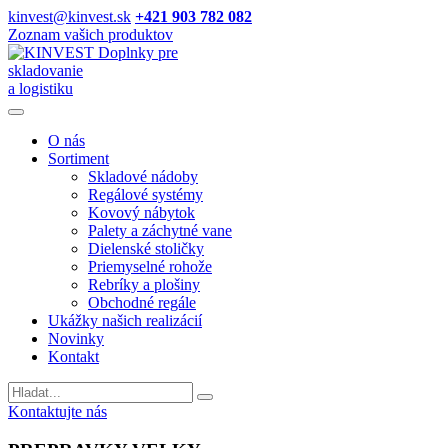
kinvest@kinvest.sk
+421 903 782 082
Zoznam vašich produktov
Doplnky pre
skladovanie
a logistiku
O nás
Sortiment
Skladové nádoby
Regálové systémy
Kovový nábytok
Palety a záchytné vane
Dielenské stoličky
Priemyselné rohože
Rebríky a plošiny
Obchodné regále
Ukážky našich realizácií
Novinky
Kontakt
Vyhladavanie
Kontaktujte nás