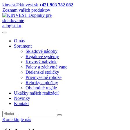
kinvest@kinvest.sk
+421 903 782 082
Zoznam vašich produktov
Doplnky pre
skladovanie
a logistiku
O nás
Sortiment
Skladové nádoby
Regálové systémy
Kovový nábytok
Palety a záchytné vane
Dielenské stoličky
Priemyselné rohože
Rebríky a plošiny
Obchodné regále
Ukážky našich realizácií
Novinky
Kontakt
Vyhladavanie
Kontaktujte nás