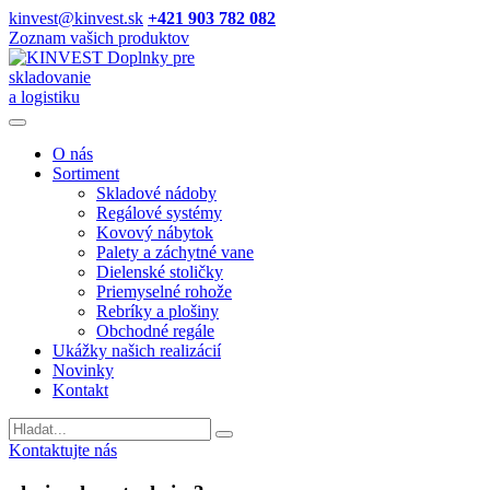
kinvest@kinvest.sk
+421 903 782 082
Zoznam vašich produktov
Doplnky pre
skladovanie
a logistiku
O nás
Sortiment
Skladové nádoby
Regálové systémy
Kovový nábytok
Palety a záchytné vane
Dielenské stoličky
Priemyselné rohože
Rebríky a plošiny
Obchodné regále
Ukážky našich realizácií
Novinky
Kontakt
Vyhladavanie
Kontaktujte nás