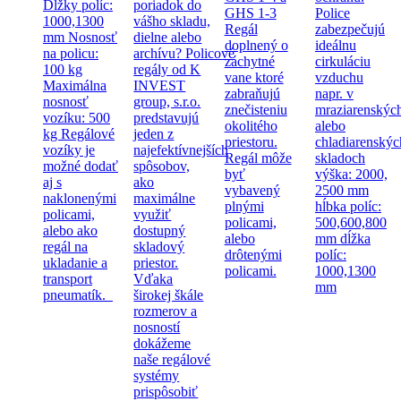
Dĺžky políc:
poriadok do
GHS 1-3
Police
1000,1300
vášho skladu,
Regál
zabezpečujú
mm Nosnosť
dielne alebo
doplnený o
ideálnu
na policu:
archívu? Policové
záchytné
cirkuláciu
100 kg
regály od K
vane ktoré
vzduchu
Maximálna
INVEST
zabraňujú
napr. v
nosnosť
group, s.r.o.
znečisteniu
mraziarenskýc
vozíku: 500
predstavujú
okolitého
alebo
kg Regálové
jeden z
priestoru.
chladiarenskýc
vozíky je
najefektívnejších
Regál môže
skladoch
možné dodať
spôsobov,
byť
výška: 2000,
aj s
ako
vybavený
2500 mm
naklonenými
maximálne
plnými
hĺbka políc:
policami,
využiť
policami,
500,600,800
alebo ako
dostupný
alebo
mm dĺžka
regál na
skladový
drôtenými
políc:
ukladanie a
priestor.
policami.
1000,1300
transport
Vďaka
mm
pneumatík.
širokej škále
rozmerov a
nosností
dokážeme
naše regálové
systémy
prispôsobiť