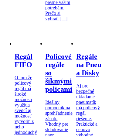
presne vašim
potrebám.
Prečo si
vybrať […]
Regál
Policové
Regále
FIFO
regále
na Pneu
so
a Disky
O tom že
šikmými
policový
Aj pre
policami
regál má
bezpečné
široké
ukladanie
možnosti
Ideálny
pneumatík
využitia
pomocník na
má policový
svedčí aj
sprehľadnenie
regál
možnosť
zásob.
riešenie.
vytvoriť z
Vhodný pre
Praktické a
neho
skladovanie
cenovo
jednoduchý
napr.
výhodné