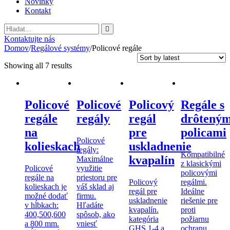
Novinky
Kontakt
Vyhladavanie
Kontaktujte nás
Domov
/
Regálové systémy
/
Policové regále
Showing all 7 results
Policové
Policové
Policový
Regále s
regále
regály
regál
drôteným
na
pre
policami
Policové
kolieskach
uskladnenie
regály:
Kompatibilné
kvapalín
Maximálne
z klasickými
Policové
využitie
policovými
regále na
priestoru pre
Policový
regálmi.
kolieskach je
váš sklad aj
regál pre
Ideálne
možné dodať
firmu.
uskladnenie
riešenie pre
v hĺbkach:
Hľadáte
kvapalín.
proti
400,500,600
spôsob, ako
kategória
požiarnu
a 800 mm.
vniesť
GHS 1-4 a
ochranu.