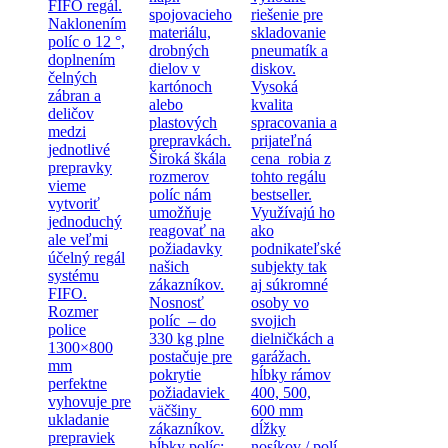
FIFO regál.
spojovacieho
riešenie pre
Naklonením
materiálu,
skladovanie
políc o 12 °,
drobných
pneumatík a
doplnením
dielov v
diskov.
čelných
kartónoch
Vysoká
zábran a
alebo
kvalita
deličov
plastových
spracovania a
medzi
prepravkách.
prijateľná
jednotlivé
Široká škála
cena robia z
prepravky
rozmerov
tohto regálu
vieme
políc nám
bestseller.
vytvoriť
umožňuje
Využívajú ho
jednoduchý
reagovať na
ako
ale veľmi
požiadavky
podnikateľské
účelný regál
našich
subjekty tak
systému
zákazníkov.
aj súkromné
FIFO.
Nosnosť
osoby vo
Rozmer
políc – do
svojich
police
330 kg plne
dielničkách a
1300×800
postačuje pre
garážach.
mm
pokrytie
hĺbky rámov
perfektne
požiadaviek
400, 500,
vyhovuje pre
väčšiny
600 mm
ukladanie
zákazníkov.
dĺžky
prepraviek
hĺbky políc:
nosíkov / polí