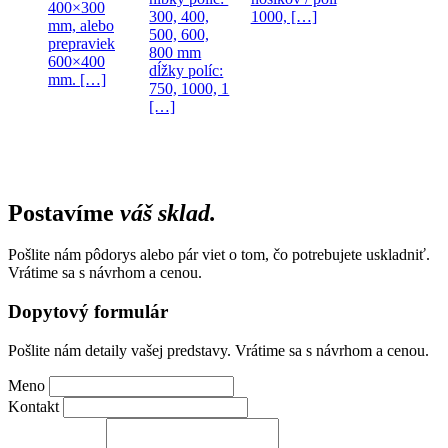
400×300
300, 400,
1000, […]
mm, alebo
500, 600,
prepraviek
800 mm
600×400
dĺžky políc:
mm. […]
750, 1000, 1
[…]
Postavíme
váš sklad.
Pošlite nám pôdorys alebo pár viet o tom, čo potrebujete uskladniť.
Vrátime sa s návrhom a cenou.
Dopytový formulár
Pošlite nám detaily vašej predstavy. Vrátime sa s návrhom a cenou.
Meno
Kontakt