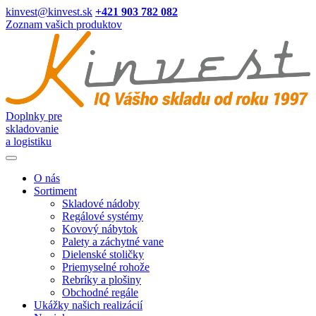
kinvest@kinvest.sk
+421 903 782 082
Zoznam vašich produktov
Doplnky pre
skladovanie
a logistiku
O nás
Sortiment
Skladové nádoby
Regálové systémy
Kovový nábytok
Palety a záchytné vane
Dielenské stoličky
Priemyselné rohože
Rebríky a plošiny
Obchodné regále
Ukážky našich realizácií