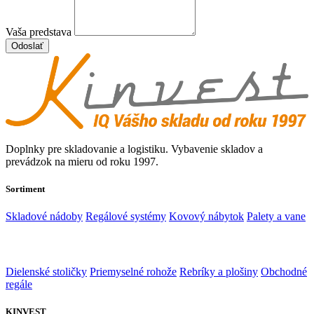
Vaša predstava
Odoslať
Doplnky pre skladovanie a logistiku. Vybavenie skladov a
prevádzok na mieru od roku 1997.
Sortiment
Skladové nádoby
Regálové systémy
Kovový nábytok
Palety a vane
Dielenské stoličky
Priemyselné rohože
Rebríky a plošiny
Obchodné
regále
KINVEST