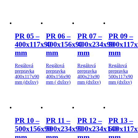
PR 05 –
PR 06 –
PR 07 –
PR 09 –
400x117x90
400x156x90
400x234x90
500x117x
mm
mm
mm
mm
Regálová
Regálová
Regálová
Regálová
prepravka
prepravka
prepravka
prepravka
400x117x90
400x156x90
400x23x90
500x117x90
mm (dxšxv)
mm ( dxšxv)
mm (dxšxv)
mm (dxšxv)
PR 10 –
PR 11 –
PR 12 –
PR 13 –
500x156x90
500x234x90
500x234x140
600x117x
mm
mm
mm
mm