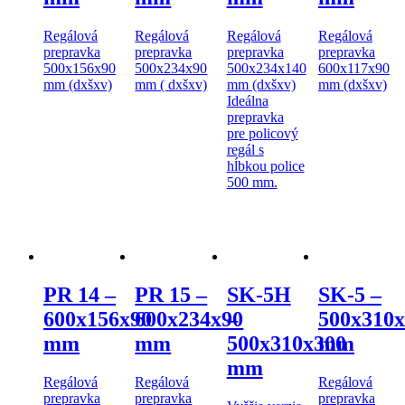
Regálová
Regálová
Regálová
Regálová
prepravka
prepravka
prepravka
prepravka
500x156x90
500x234x90
500x234x140
600x117x90
mm (dxšxv)
mm ( dxšxv)
mm (dxšxv)
mm (dxšxv)
Ideálna
prepravka
pre policový
regál s
hĺbkou police
500 mm.
PR 14 –
PR 15 –
SK-5H
SK-5 –
600x156x90
600x234x90
–
500x310x
mm
mm
500x310x300
mm
mm
Regálová
Regálová
Regálová
prepravka
prepravka
prepravka