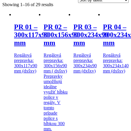
Showing 1–16 of 29 results
PR 01 –
PR 02 –
PR 03 –
PR 04 –
300x117x90
300x156x90
300x234x90
300x234x
mm
mm
mm
mm
Regálová
Regálová
Regálová
Regálová
prepravka:
prepravka:
prepravka:
prepravka:
300x117x90
300x156x90
300x234x90
300x234x140
mm (dxšxv)
mm ( dxšxv)
mm (dxšxv)
mm (dxšxv)
Prepravky
umožňujú
ideálne
využiť hĺbku
police v
regály. V
tomto
prípade
police s
hĺbkou 300
mm.