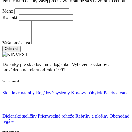
Pošlite nám detaily vašej predstavy. Vrátime sa s návrhom a cenou.
Meno
Kontakt
Vaša predstava
Odoslať
Doplnky pre skladovanie a logistiku. Vybavenie skladov a
prevádzok na mieru od roku 1997.
Sortiment
Skladové nádoby
Regálové systémy
Kovový nábytok
Palety a vane
Dielenské stoličky
Priemyselné rohože
Rebríky a plošiny
Obchodné
regále