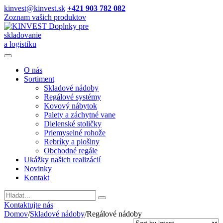
kinvest@kinvest.sk
+421 903 782 082
Zoznam vašich produktov
Doplnky pre
skladovanie
a logistiku
O nás
Sortiment
Skladové nádoby
Regálové systémy
Kovový nábytok
Palety a záchytné vane
Dielenské stoličky
Priemyselné rohože
Rebríky a plošiny
Obchodné regále
Ukážky našich realizácií
Novinky
Kontakt
Vyhladavanie
Kontaktujte nás
Domov
/
Skladové nádoby
/
Regálové nádoby