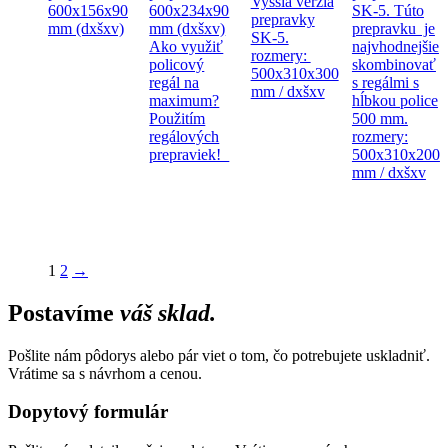
Vyššia verzia
600x156x90
600x234x90
SK-5. Túto
prepravky
mm (dxšxv)
mm (dxšxv)
prepravku je
SK-5.
Ako využiť
najvhodnejšie
rozmery:
policový
skombinovať
500x310x300
regál na
s regálmi s
mm / dxšxv
maximum?
hĺbkou police
Použitím
500 mm.
regálových
rozmery:
prepraviek!
500x310x200
mm / dxšxv
1
2
→
Postavíme
váš sklad.
Pošlite nám pôdorys alebo pár viet o tom, čo potrebujete uskladniť.
Vrátime sa s návrhom a cenou.
Dopytový formulár