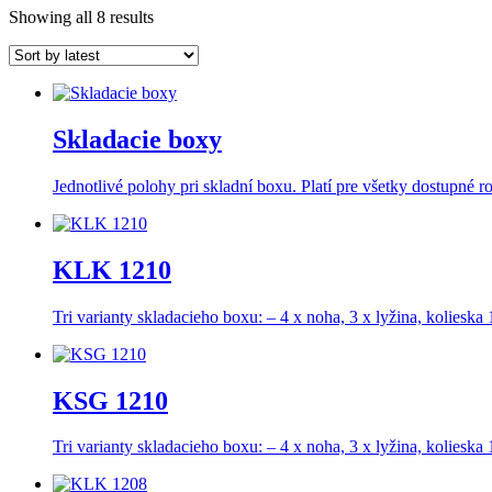
Showing all 8 results
Skladacie boxy
Jednotlivé polohy pri skladní boxu. Platí pre všetky dostupné r
KLK 1210
Tri varianty skladacieho boxu: – 4 x noha, 3 x lyžina, kolie
KSG 1210
Tri varianty skladacieho boxu: – 4 x noha, 3 x lyžina, kolie