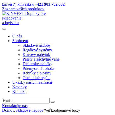
kinvest@kinvest.sk
+421 903 782 082
Zoznam vašich produktov
Doplnky pre
skladovanie
a logistiku
O nás
Sortiment
Skladové nádoby
Regálové systémy
Kovový nábytok
Palety a záchytné vane
Dielenské stoličky
Priemyselné rohože
Rebríky a plošiny
Obchodné regále
Ukážky našich realizácií
Novinky
Kontakt
Vyhladavanie
Kontaktujte nás
Domov
/
Skladové nádoby
/
Veľkoobjemové boxy