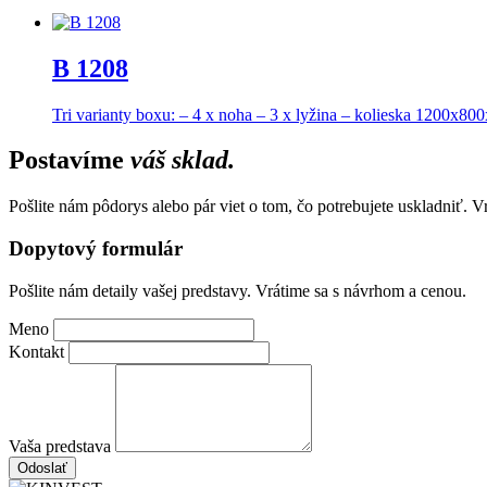
B 1208
Tri varianty boxu: – 4 x noha – 3 x lyžina – kolieska 1200x8
Postavíme
váš sklad.
Pošlite nám pôdorys alebo pár viet o tom, čo potrebujete uskladniť. 
Dopytový formulár
Pošlite nám detaily vašej predstavy. Vrátime sa s návrhom a cenou.
Meno
Kontakt
Vaša predstava
Odoslať