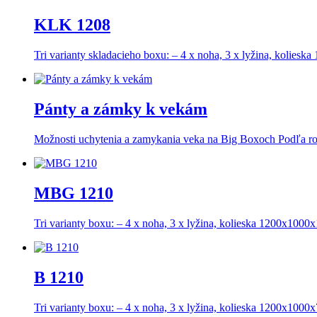
KLK 1208
Tri varianty skladacieho boxu: – 4 x noha, 3 x lyžina, kolie
Pánty a zámky k vekám
Možnosti uchytenia a zamykania veka na Big Boxoch Podľa 
MBG 1210
Tri varianty boxu: – 4 x noha, 3 x lyžina, kolieska 1200x100
B 1210
Tri varianty boxu: – 4 x noha, 3 x lyžina, kolieska 1200x100