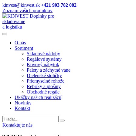
kinvest@kinvest.sk
+421 903 782 082
Zoznam vašich produktov
Doplnky pre
skladovanie
a logistiku
O nás
Sortiment
Skladové nádoby
Regálové systémy
Kovový nábytok
Palety a záchytné vane
Dielenské stoličky
Priemyselné rohože
Rebríky a plošiny
Obchodné regále
Ukážky našich realizácií
Novinky
Kontakt
Vyhladavanie
Kontaktujte nás