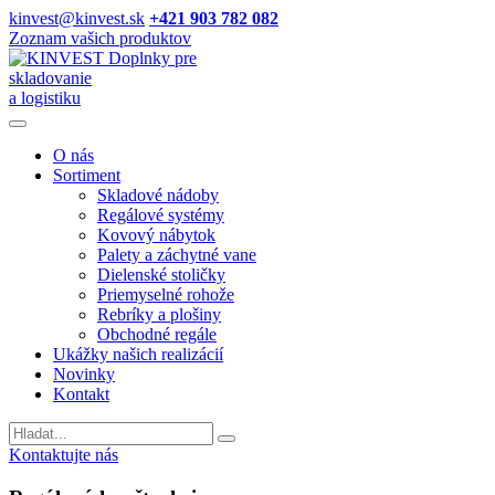
kinvest@kinvest.sk
+421 903 782 082
Zoznam vašich produktov
Doplnky pre
skladovanie
a logistiku
O nás
Sortiment
Skladové nádoby
Regálové systémy
Kovový nábytok
Palety a záchytné vane
Dielenské stoličky
Priemyselné rohože
Rebríky a plošiny
Obchodné regále
Ukážky našich realizácií
Novinky
Kontakt
Vyhladavanie
Kontaktujte nás