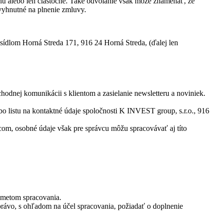
hu alebo len čiastočne. Také odvolanie však môže znamenať, že
vyhnutné na plnenie zmluvy.
ídlom Horná Streda 171, 916 24 Horná Streda, (ďalej len
hodnej komunikácii s klientom a zasielanie newsletteru a noviniek.
o listu na kontaktné údaje spoločnosti K INVEST group, s.r.o., 916
com, osobné údaje však pre správcu môžu spracovávať aj títo
edmetom spracovania.
rávo, s ohľadom na účel spracovania, požiadať o doplnenie