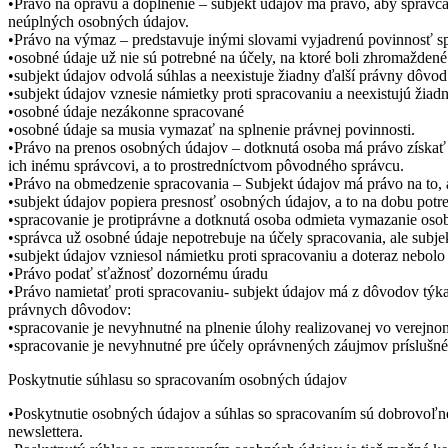
•Právo na opravu a doplnenie – subjekt údajov má právo, aby správc
neúplných osobných údajov.
•Právo na výmaz – predstavuje inými slovami vyjadrenú povinnosť sp
•osobné údaje už nie sú potrebné na účely, na ktoré boli zhromaždené
•subjekt údajov odvolá súhlas a neexistuje žiadny ďalší právny dôvod
•subjekt údajov vznesie námietky proti spracovaniu a neexistujú žia
•osobné údaje nezákonne spracované
•osobné údaje sa musia vymazať na splnenie právnej povinnosti.
•Právo na prenos osobných údajov – dotknutá osoba má právo získať o
ich inému správcovi, a to prostredníctvom pôvodného správcu.
•Právo na obmedzenie spracovania – Subjekt údajov má právo na to, 
•subjekt údajov popiera presnosť osobných údajov, a to na dobu pot
•spracovanie je protiprávne a dotknutá osoba odmieta vymazanie oso
•správca už osobné údaje nepotrebuje na účely spracovania, ale subj
•subjekt údajov vzniesol námietku proti spracovaniu a doteraz nebo
•Právo podať sťažnosť dozornému úradu
•Právo namietať proti spracovaniu- subjekt údajov má z dôvodov týka
právnych dôvodov:
•spracovanie je nevyhnutné na plnenie úlohy realizovanej vo verejno
•spracovanie je nevyhnutné pre účely oprávnených záujmov príslušného
Poskytnutie súhlasu so spracovaním osobných údajov
•Poskytnutie osobných údajov a súhlas so spracovaním sú dobrovoľné,
newslettera.