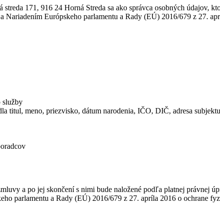
streda 171, 916 24 Horná Streda sa ako správca osobných údajov, ktor
y a Nariadením Európskeho parlamentu a Rady (EÚ) 2016/679 z 27. apr
 služby
la titul, meno, priezvisko, dátum narodenia, IČO, DIČ, adresa subjektu 
poradcov
mluvy a po jej skončení s nimi bude naložené podľa platnej právnej ú
skeho parlamentu a Rady (EÚ) 2016/679 z 27. apríla 2016 o ochrane f