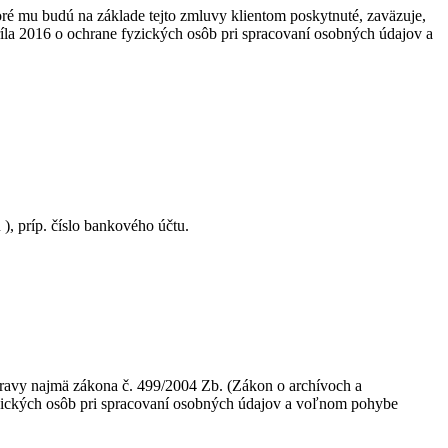
é mu budú na základe tejto zmluvy klientom poskytnuté, zaväzuje,
íla 2016 o ochrane fyzických osôb pri spracovaní osobných údajov a
), príp. číslo bankového účtu.
pravy najmä zákona č. 499/2004 Zb. (Zákon o archívoch a
yzických osôb pri spracovaní osobných údajov a voľnom pohybe