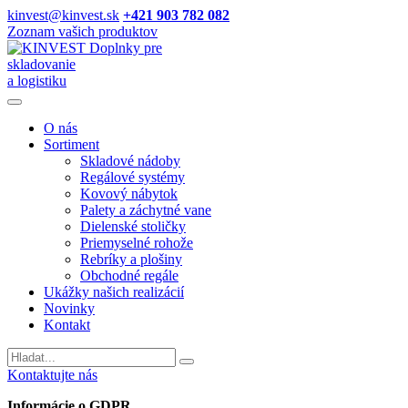
kinvest@kinvest.sk
+421 903 782 082
Zoznam vašich produktov
Doplnky pre
skladovanie
a logistiku
O nás
Sortiment
Skladové nádoby
Regálové systémy
Kovový nábytok
Palety a záchytné vane
Dielenské stoličky
Priemyselné rohože
Rebríky a plošiny
Obchodné regále
Ukážky našich realizácií
Novinky
Kontakt
Vyhladavanie
Kontaktujte nás
Informácie o GDPR