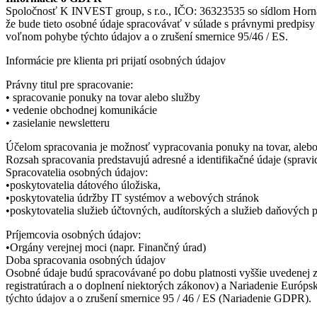
Spoločnosť K INVEST group, s r.o., IČO: 36323535 so sídlom Horná 
že bude tieto osobné údaje spracovávať v súlade s právnymi predpis
voľnom pohybe týchto údajov a o zrušení smernice 95/46 / ES.
Informácie pre klienta pri prijatí osobných údajov
Právny titul pre spracovanie:
• spracovanie ponuky na tovar alebo služby
• vedenie obchodnej komunikácie
• zasielanie newsletteru
Účelom spracovania je možnosť vypracovania ponuky na tovar, alebo
Rozsah spracovania predstavujú adresné a identifikačné údaje (spravid
Spracovatelia osobných údajov:
•poskytovatelia dátového úložiska,
•poskytovatelia údržby IT systémov a webových stránok
•poskytovatelia služieb účtovných, audítorských a služieb daňových 
Príjemcovia osobných údajov:
•Orgány verejnej moci (napr. Finančný úrad)
Doba spracovania osobných údajov
Osobné údaje budú spracovávané po dobu platnosti vyššie uvedenej z
registratúrach a o doplnení niektorých zákonov) a Nariadenie Európ
týchto údajov a o zrušení smernice 95 / 46 / ES (Nariadenie GDPR).