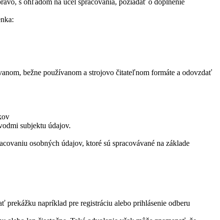
rávo, s ohľadom na účel spracovania, požiadať o doplnenie
enka:
rovanom, bežne používanom a strojovo čitateľnom formáte a odovzdať
kov
vodmi subjektu údajov.
pracovaniu osobných údajov, ktoré sú spracovávané na základe
 prekážku napríklad pre registráciu alebo prihlásenie odberu