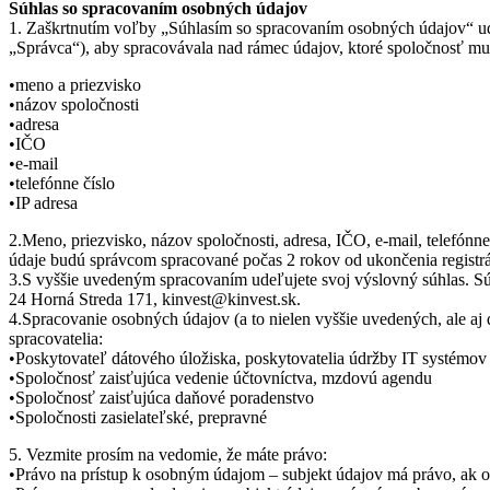
Súhlas so spracovaním osobných údajov
1. Zaškrtnutím voľby „Súhlasím so spracovaním osobných údajov“ ude
„Správca“), aby spracovávala nad rámec údajov, ktoré spoločnosť mu
•meno a priezvisko
•názov spoločnosti
•adresa
•IČO
•e-mail
•telefónne číslo
•IP adresa
2.Meno, priezvisko, názov spoločnosti, adresa, IČO, e-mail, telefónn
údaje budú správcom spracované počas 2 rokov od ukončenia registrá
3.S vyššie uvedeným spracovaním udeľujete svoj výslovný súhlas. Súh
24 Horná Streda 171, kinvest@kinvest.sk.
4.Spracovanie osobných údajov (a to nielen vyššie uvedených, ale aj
spracovatelia:
•Poskytovateľ dátového úložiska, poskytovatelia údržby IT systémo
•Spoločnosť zaisťujúca vedenie účtovníctva, mzdovú agendu
•Spoločnosť zaisťujúca daňové poradenstvo
•Spoločnosti zasielateľské, prepravné
5. Vezmite prosím na vedomie, že máte právo:
•Právo na prístup k osobným údajom – subjekt údajov má právo, ak o 