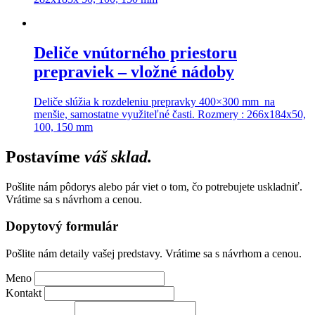
Deliče vnútorného priestoru
prepraviek – vložné nádoby
Deliče slúžia k rozdeleniu prepravky 400×300 mm na
menšie, samostatne využiteľné časti. Rozmery : 266x184x50,
100, 150 mm
Postavíme
váš sklad.
Pošlite nám pôdorys alebo pár viet o tom, čo potrebujete uskladniť.
Vrátime sa s návrhom a cenou.
Dopytový formulár
Pošlite nám detaily vašej predstavy. Vrátime sa s návrhom a cenou.
Meno
Kontakt