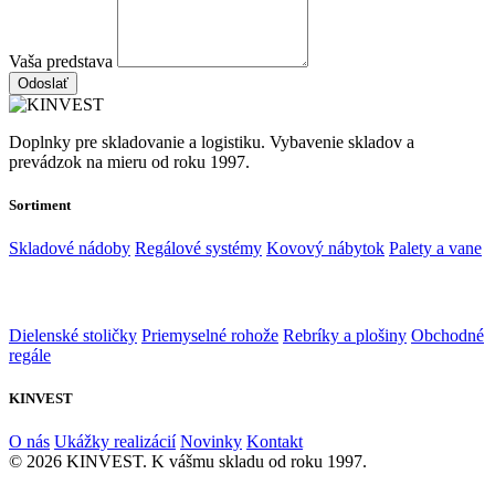
Vaša predstava
Odoslať
Doplnky pre skladovanie a logistiku. Vybavenie skladov a
prevádzok na mieru od roku 1997.
Sortiment
Skladové nádoby
Regálové systémy
Kovový nábytok
Palety a vane
Dielenské stoličky
Priemyselné rohože
Rebríky a plošiny
Obchodné
regále
KINVEST
O nás
Ukážky realizácií
Novinky
Kontakt
© 2026 KINVEST. K vášmu skladu od roku 1997.