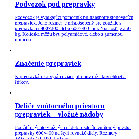
Podvozok pod prepravky
Podvozok je vynikajúci pomocník pri transporte stohovacích
prepraviek. Jeho rozmer je prispôsobený pre použitie s
prepravkami 400×300 alebo 600×400 mm. Nosnosť je 250
kg. Kolieska môžu byť polyamidové, alebo s gumenou
obručou.
Značenie prepraviek
K prepravkám sa vyrába viacej druhov držiakov etikiet a
štítkov.
Deliče vnútorného priestoru
prepraviek – vložné nádoby
Použitím týchto vložných nádob rozdelíte vnútorný priestor
prepravky 600×400 na štyri rovnaké diely. Rozmery :
282x183x 50, 100, 150 mm