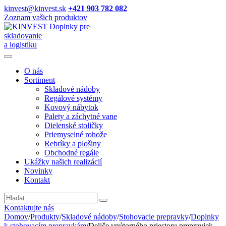
kinvest@kinvest.sk
+421 903 782 082
Zoznam vašich produktov
Doplnky pre
skladovanie
a logistiku
O nás
Sortiment
Skladové nádoby
Regálové systémy
Kovový nábytok
Palety a záchytné vane
Dielenské stoličky
Priemyselné rohože
Rebríky a plošiny
Obchodné regále
Ukážky našich realizácií
Novinky
Kontakt
Vyhladavanie
Kontaktujte nás
Domov
/
Produkty
/
Skladové nádoby
/
Stohovacie prepravky
/
Doplnky
k stohovacím prepravkám
/
Deliče vnútorného priestoru prepraviek –