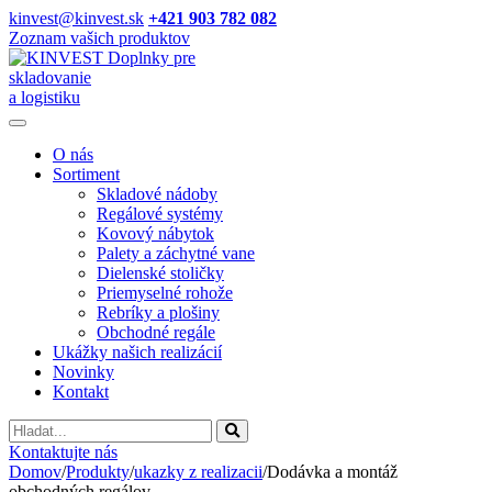
kinvest@kinvest.sk
+421 903 782 082
Zoznam vašich produktov
Doplnky pre
skladovanie
a logistiku
O nás
Sortiment
Skladové nádoby
Regálové systémy
Kovový nábytok
Palety a záchytné vane
Dielenské stoličky
Priemyselné rohože
Rebríky a plošiny
Obchodné regále
Ukážky našich realizácií
Novinky
Kontakt
Vyhladavanie
Kontaktujte nás
Domov
/
Produkty
/
ukazky z realizacii
/
Dodávka a montáž
obchodných regálov