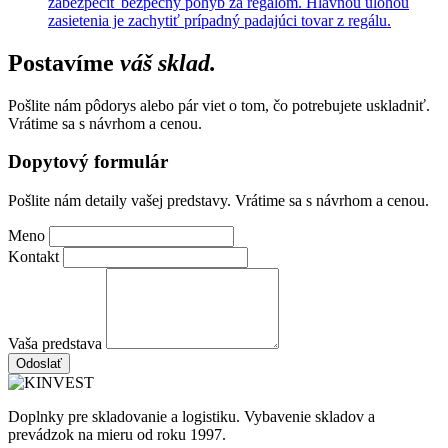
zabezpečiť bezpečný pohyb za regálom. Hlavnou úlohou
zasietenia je zachytiť prípadný padajúci tovar z regálu.
Postavíme
váš sklad.
Pošlite nám pôdorys alebo pár viet o tom, čo potrebujete uskladniť.
Vrátime sa s návrhom a cenou.
Dopytový formulár
Pošlite nám detaily vašej predstavy. Vrátime sa s návrhom a cenou.
Meno
Kontakt
Vaša predstava
Odoslať
Doplnky pre skladovanie a logistiku. Vybavenie skladov a
prevádzok na mieru od roku 1997.