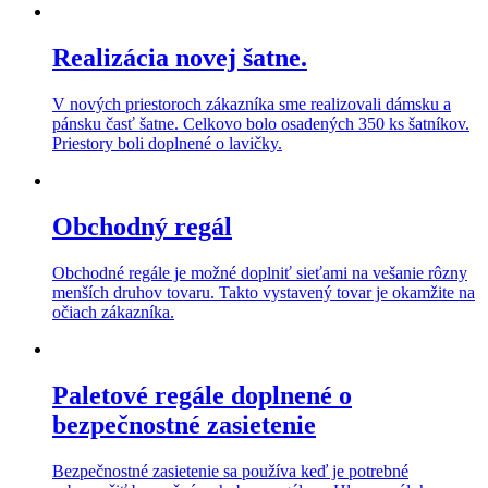
Realizácia novej šatne.
V nových priestoroch zákazníka sme realizovali dámsku a
pánsku časť šatne. Celkovo bolo osadených 350 ks šatníkov.
Priestory boli doplnené o lavičky.
Obchodný regál
Obchodné regále je možné doplniť sieťami na vešanie rôzny
menších druhov tovaru. Takto vystavený tovar je okamžite na
očiach zákazníka.
Paletové regále doplnené o
bezpečnostné zasietenie
Bezpečnostné zasietenie sa používa keď je potrebné