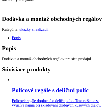
Dodávka a montáž obchodných regálov
Kategórie:
ukazky z realizacii
Popis
Popis
Dodávka a montáž obchodných regálov pre sieť predajní.
Súvisiace produkty
Policové regále s deličmi políc
Policové regále doplnené o deliče políc. Toto riešenie sa
využíva najmä pri skladovaní drobných kusových dielov.