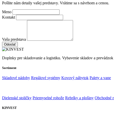
Pošlite nám detaily vašej predstavy. Vrátime sa s návrhom a cenou.
Meno
Kontakt
Vaša predstava
Odoslať
Doplnky pre skladovanie a logistiku. Vybavenie skladov a prevádzok
Sortiment
Skladové nádoby
Regálové systémy
Kovový nábytok
Palety a vane
Dielenské stoličky
Priemyselné rohože
Rebríky a plošiny
Obchodné r
KINVEST