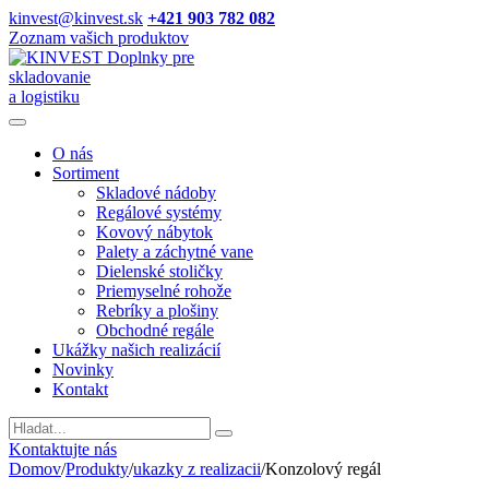
kinvest@kinvest.sk
+421 903 782 082
Zoznam vašich produktov
Doplnky pre
skladovanie
a logistiku
O nás
Sortiment
Skladové nádoby
Regálové systémy
Kovový nábytok
Palety a záchytné vane
Dielenské stoličky
Priemyselné rohože
Rebríky a plošiny
Obchodné regále
Ukážky našich realizácií
Novinky
Kontakt
Vyhladavanie
Kontaktujte nás
Domov
/
Produkty
/
ukazky z realizacii
/
Konzolový regál