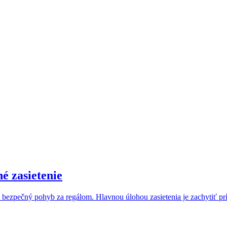
é zasietenie
 bezpečný pohyb za regálom. Hlavnou úlohou zasietenia je zachytiť prí