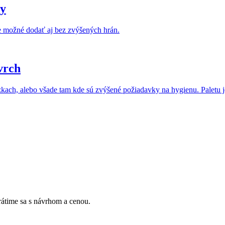
my
e možné dodať aj bez zvýšených hrán.
vrch
dzkach, alebo všade tam kde sú zvýšené požiadavky na hygienu. Paletu
Vrátime sa s návrhom a cenou.