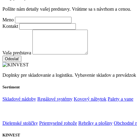
Pošlite nám detaily vašej predstavy. Vrátime sa s návrhom a cenou.
Meno
Kontakt
Vaša predstava
Odoslať
Doplnky pre skladovanie a logistiku. Vybavenie skladov a prevádzok
Sortiment
Skladové nádoby
Regálové systémy
Kovový nábytok
Palety a vane
Dielenské stoličky
Priemyselné rohože
Rebríky a plošiny
Obchodné r
KINVEST