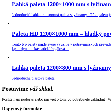
Ľahká paleta 1200×1000 mm s lyžina
Jednoduchá ľahká transportná paleta s lyžinamy Túto paletu j
Paleta HD 1200×1000 mm – hladký po
Tento typ palety nájde svoje využitie v potravinárskych prevá
kg – dynamická/statická/regálová
Ľahká paleta 1200×800 mm s lyžinamy
Jednoduchá plastová paleta.
Postavíme
váš sklad.
Pošlite nám pôdorys alebo pár viet o tom, čo potrebujete uskladniť. 
Dopytový formulár