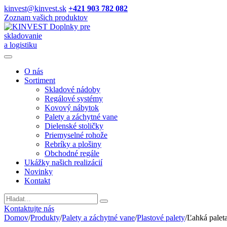
kinvest@kinvest.sk
+421 903 782 082
Zoznam vašich produktov
Doplnky pre
skladovanie
a logistiku
O nás
Sortiment
Skladové nádoby
Regálové systémy
Kovový nábytok
Palety a záchytné vane
Dielenské stoličky
Priemyselné rohože
Rebríky a plošiny
Obchodné regále
Ukážky našich realizácií
Novinky
Kontakt
Vyhladavanie
Kontaktujte nás
Domov
/
Produkty
/
Palety a záchytné vane
/
Plastové palety
/
Ľahká pale