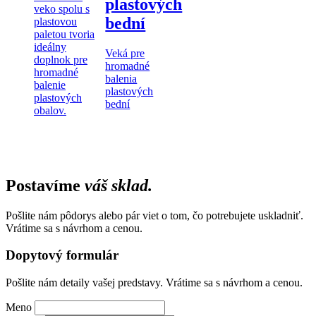
plastových
veko spolu s
bední
plastovou
paletou tvoria
ideálny
Veká pre
doplnok pre
hromadné
hromadné
balenia
balenie
plastových
plastových
bední
obalov.
Postavíme
váš sklad.
Pošlite nám pôdorys alebo pár viet o tom, čo potrebujete uskladniť.
Vrátime sa s návrhom a cenou.
Dopytový formulár
Pošlite nám detaily vašej predstavy. Vrátime sa s návrhom a cenou.
Meno