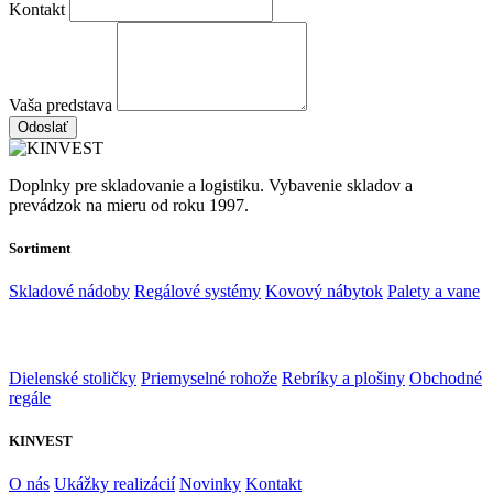
Kontakt
Vaša predstava
Odoslať
Doplnky pre skladovanie a logistiku. Vybavenie skladov a
prevádzok na mieru od roku 1997.
Sortiment
Skladové nádoby
Regálové systémy
Kovový nábytok
Palety a vane
Dielenské stoličky
Priemyselné rohože
Rebríky a plošiny
Obchodné
regále
KINVEST
O nás
Ukážky realizácií
Novinky
Kontakt