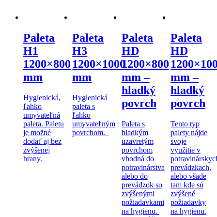
Paleta
Paleta
Paleta
Paleta
H1
H3
HD
HD
1200×800
1200×1000
1200×800
1200×10
mm
mm
mm –
mm –
hladký
hladký
Hygienická,
Hygienická
povrch
povrch
ľahko
paleta s
umyvateľná
ľahko
paleta. Paletu
umyvateľným
Paleta s
Tento typ
je možné
povrchom.
hladkým
palety nájde
dodať aj bez
uzavretým
svoje
zvýšenej
povrchom
využitie v
hrany.
vhodná do
potravinárskyc
potravinárstva
prevádzkach,
alebo do
alebo všade
prevádzok so
tam kde sú
zvýšenými
zvýšené
požiadavkami
požiadavky
na hygienu.
na hygienu.