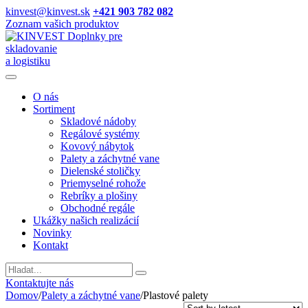
kinvest@kinvest.sk
+421 903 782 082
Zoznam vašich produktov
Doplnky pre
skladovanie
a logistiku
O nás
Sortiment
Skladové nádoby
Regálové systémy
Kovový nábytok
Palety a záchytné vane
Dielenské stoličky
Priemyselné rohože
Rebríky a plošiny
Obchodné regále
Ukážky našich realizácií
Novinky
Kontakt
Vyhladavanie
Kontaktujte nás
Domov
/
Palety a záchytné vane
/
Plastové palety