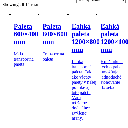
Showing all 14 results
Paleta
Paleta
Ľahká
Ľahká
600×400
800×600
paleta
paleta
mm
mm
1200×800
1200×10
mm
mm
Malá
Transportná
transportná
paleta
Ľahká
Konštrukcia
paleta.
transportná
týchto paliet
paleta. Tak
umožňuje
ako všetky
jednoduché
palety v našej
stohovanie
ponuke aj
do seba.
túto paletu
Vám
môžeme
dodať bez
zvýšenej
hrany.