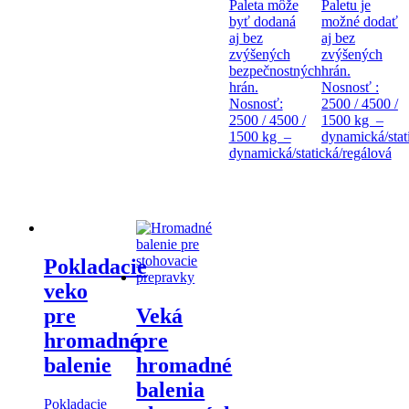
Paleta môže
Paletu je
byť dodaná
možné dodať
aj bez
aj bez
zvýšených
zvýšených
bezpečnostných
hrán.
hrán.
Nosnosť :
Nosnosť:
2500 / 4500 /
2500 / 4500 /
1500 kg –
1500 kg –
dynamická/stat
dynamická/statická/regálová
Pokladacie
veko
pre
Veká
hromadné
pre
balenie
hromadné
balenia
Pokladacie