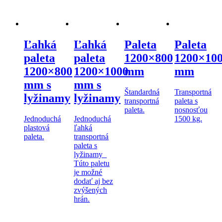
Ľahká
Ľahká
Paleta
Paleta
paleta
paleta
1200×800
1200×10
1200×800
1200×1000
mm
mm
mm s
mm s
Štandardná
Transportná
lyžinamy
lyžinamy
transportná
paleta s
paleta.
nosnosťou
Jednoduchá
Jednoduchá
1500 kg.
plastová
ľahká
paleta.
transportná
paleta s
lyžinamy
Túto paletu
je možné
dodať aj bez
zvýšených
hrán.