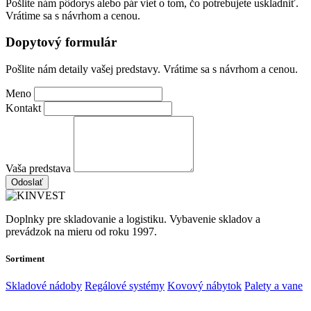
Pošlite nám pôdorys alebo pár viet o tom, čo potrebujete uskladniť.
Vrátime sa s návrhom a cenou.
Dopytový formulár
Pošlite nám detaily vašej predstavy. Vrátime sa s návrhom a cenou.
Meno
Kontakt
Vaša predstava
Odoslať
Doplnky pre skladovanie a logistiku. Vybavenie skladov a
prevádzok na mieru od roku 1997.
Sortiment
Skladové nádoby
Regálové systémy
Kovový nábytok
Palety a vane