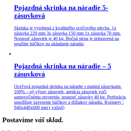
Pojazdná skrinka na náradie 5-
zásuvková
Skrinka je vyrobená z kvalitného oceľového plechu. 1x
zásuvka 220 mm 3x zásuvka 150 mm 1x zásuvka 70 mm.
Nosnosť zásuviek je 40 kg. Bočná stena je pripravená na
použitie háčikov na ukladanie náradia
Pojazdná skrinka na náradie – 5
zásuvková
Oceľová pojazdná skrinka na náradie s piatimi zásuvkami.
100% – ný výsuv zásuviek, aretácia zásuviek voči
samovoľnému otvoreniu, nosnosť zásuvky 40 kg. Perforácia
umožňuje zavesenie háčikov a držiakov náradia. Rozmery :
940x440x600 mm ( vxhxš)
Postavíme
váš sklad.