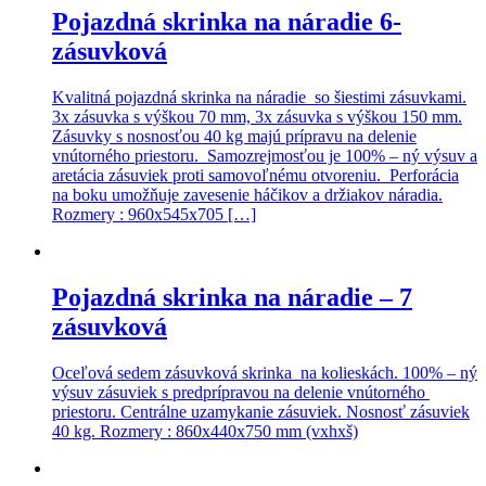
Pojazdná skrinka na náradie 6-
zásuvková
Kvalitná pojazdná skrinka na náradie so šiestimi zásuvkami.
3x zásuvka s výškou 70 mm, 3x zásuvka s výškou 150 mm.
Zásuvky s nosnosťou 40 kg majú prípravu na delenie
vnútorného priestoru. Samozrejmosťou je 100% – ný výsuv a
aretácia zásuviek proti samovoľnému otvoreniu. Perforácia
na boku umožňuje zavesenie háčikov a držiakov náradia.
Rozmery : 960x545x705 […]
Pojazdná skrinka na náradie – 7
zásuvková
Oceľová sedem zásuvková skrinka na kolieskách. 100% – ný
výsuv zásuviek s predprípravou na delenie vnútorného
priestoru. Centrálne uzamykanie zásuviek. Nosnosť zásuviek
40 kg. Rozmery : 860x440x750 mm (vxhxš)