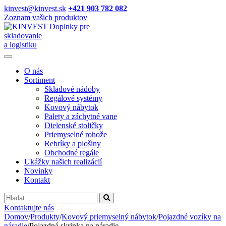
kinvest@kinvest.sk
+421 903 782 082
Zoznam vašich produktov
Doplnky pre
skladovanie
a logistiku
O nás
Sortiment
Skladové nádoby
Regálové systémy
Kovový nábytok
Palety a záchytné vane
Dielenské stoličky
Priemyselné rohože
Rebríky a plošiny
Obchodné regále
Ukážky našich realizácií
Novinky
Kontakt
Vyhladavanie
Kontaktujte nás
Domov
/
Produkty
/
Kovový priemyselný nábytok
/
Pojazdné vozíky na
náradie
/
Pojazdná skrinka na náradie