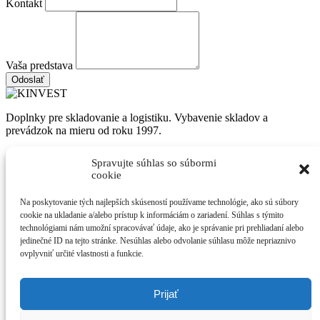
Kontakt
Vaša predstava
Odoslať
Doplnky pre skladovanie a logistiku. Vybavenie skladov a
prevádzok na mieru od roku 1997.
Sortiment
Spravujte súhlas so súbormi
cookie
Skladové nádoby
Regálové systémy
Kovový nábytok
Palety a vane
Na poskytovanie tých najlepších skúseností používame technológie, ako sú súbory
cookie na ukladanie a/alebo prístup k informáciám o zariadení. Súhlas s týmito
technológiami nám umožní spracovávať údaje, ako je správanie pri prehliadaní alebo
jedinečné ID na tejto stránke. Nesúhlas alebo odvolanie súhlasu môže nepriaznivo
Dielenské stoličky
Priemyselné rohože
Rebríky a plošiny
Obchodné
ovplyvniť určité vlastnosti a funkcie.
regále
KINVEST
Prijať
O nás
Ukážky realizácií
Novinky
Kontakt