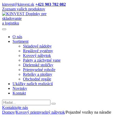
kinvest@kinvest.sk
+421 903 782 082
Zoznam vašich produktov
Doplnky pre
skladovanie
a logistiku
O nás
Sortiment
Skladové nádoby
Regálové systémy
Kovový nábytok
Palety a záchytné vane
Dielenské stoličky
Priemyselné rohože
Rebríky a plošiny
Obchodné regále
Ukážky našich realizácií
Novinky
Kontakt
Vyhladavanie
Kontaktujte nás
Domov
/
Kovový priemyselný nábytok
/
Pojazdné vozíky na náradie