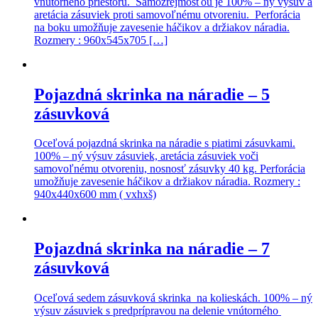
vnútorného priestoru. Samozrejmosťou je 100% – ný výsuv a
aretácia zásuviek proti samovoľnému otvoreniu. Perforácia
na boku umožňuje zavesenie háčikov a držiakov náradia.
Rozmery : 960x545x705 […]
Pojazdná skrinka na náradie – 5
zásuvková
Oceľová pojazdná skrinka na náradie s piatimi zásuvkami.
100% – ný výsuv zásuviek, aretácia zásuviek voči
samovoľnému otvoreniu, nosnosť zásuvky 40 kg. Perforácia
umožňuje zavesenie háčikov a držiakov náradia. Rozmery :
940x440x600 mm ( vxhxš)
Pojazdná skrinka na náradie – 7
zásuvková
Oceľová sedem zásuvková skrinka na kolieskách. 100% – ný
výsuv zásuviek s predprípravou na delenie vnútorného