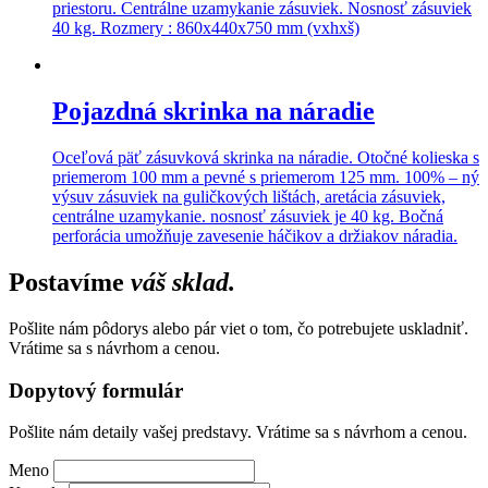
priestoru. Centrálne uzamykanie zásuviek. Nosnosť zásuviek
40 kg. Rozmery : 860x440x750 mm (vxhxš)
Pojazdná skrinka na náradie
Oceľová päť zásuvková skrinka na náradie. Otočné kolieska s
priemerom 100 mm a pevné s priemerom 125 mm. 100% – ný
výsuv zásuviek na guličkových lištách, aretácia zásuviek,
centrálne uzamykanie. nosnosť zásuviek je 40 kg. Bočná
perforácia umožňuje zavesenie háčikov a držiakov náradia.
Postavíme
váš sklad.
Pošlite nám pôdorys alebo pár viet o tom, čo potrebujete uskladniť.
Vrátime sa s návrhom a cenou.
Dopytový formulár
Pošlite nám detaily vašej predstavy. Vrátime sa s návrhom a cenou.
Meno