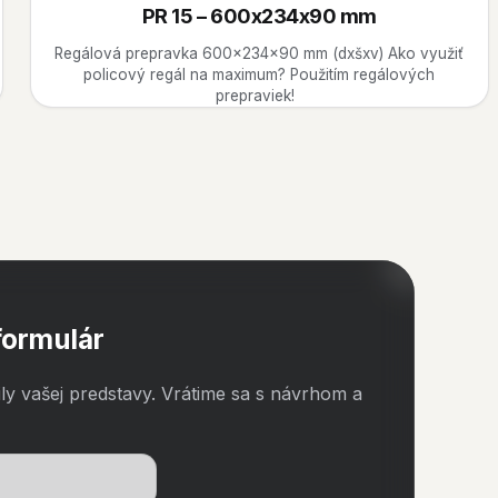
PR 15 – 600x234x90 mm
Regálová prepravka 600x234x90 mm (dxšxv) Ako využiť
policový regál na maximum? Použitím regálových
prepraviek!
formulár
ily vašej predstavy. Vrátime sa s návrhom a