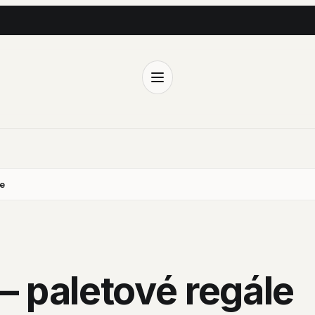
le
 – paletové regále