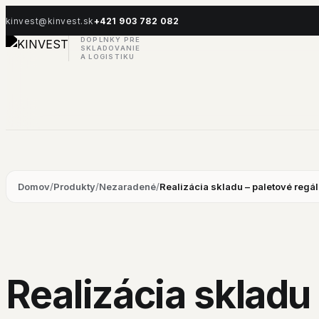
kinvest@kinvest.sk
+421 903 782 082
DOPLNKY PRE
SKLADOVANIE
A LOGISTIKU
Domov
/
Produkty
/
Nezaradené
/
Realizácia skladu – paletové regá
Realizácia skladu