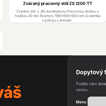
Zváraný pracovný stôl ZS 1200 TT
Zváraný stôl s JKL konštrukciou Pracovnou doskou s
hrúbkou 40 mm. Rozmery 1190x600x850 mm 2x skrinka
s policou s dverami
Dopytový 
Pošlite nám deta
váš
cenou.
Meno